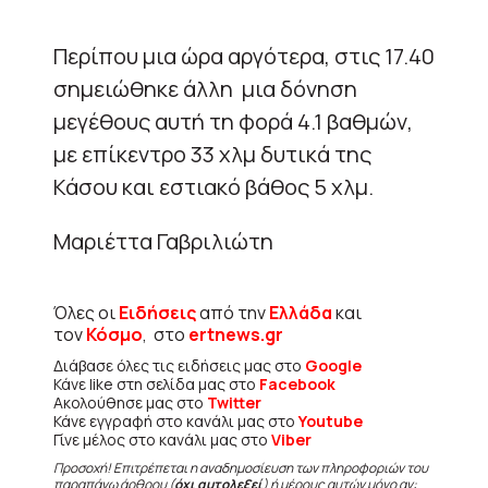
Περίπου μια ώρα αργότερα, στις 17.40
σημειώθηκε άλλη μια δόνηση
μεγέθους αυτή τη φορά 4.1 βαθμών,
με επίκεντρο 33 χλμ δυτικά της
Κάσου και εστιακό βάθος 5 χλμ.
Μαριέττα Γαβριλιώτη
Όλες οι
Ειδήσεις
από την
Ελλάδα
και
τον
Κόσμο
, στο
ertnews.gr
Διάβασε όλες τις ειδήσεις μας στο
Google
Κάνε like στη σελίδα μας στο
Facebook
Ακολούθησε μας στο
Twitter
Κάνε εγγραφή στο κανάλι μας στο
Youtube
Γίνε μέλος στο κανάλι μας στο
Viber
Προσοχή! Επιτρέπεται η αναδημοσίευση των πληροφοριών του
παραπάνω άρθρου (
όχι αυτολεξεί
) ή μέρους αυτών μόνο αν: