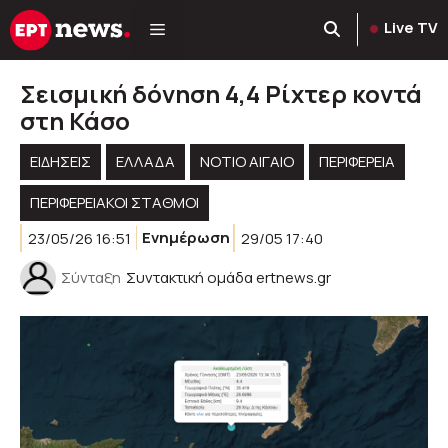
Μετάβαση
Live TV
σε
περιεχόμενο
Σεισμική δόνηση 4,4 Ρίχτερ κοντά
στη Κάσο
ΕΙΔΗΣΕΙΣ
ΕΛΛΑΔΑ
ΝΟΤΙΟ ΑΙΓΑΙΟ
ΠΕΡΙΦΈΡΕΙΑ
ΠΕΡΙΦΕΡΕΙΑΚΟΊ ΣΤΑΘΜΟΊ
23/05/26 16:51
Ενημέρωση
29/05 17:40
Σύνταξη
Συντακτική ομάδα ertnews.gr