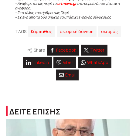
– Αναφέρεται ως πηγή το
ertnews.gr
στο σημείο όπου γίνεται η
αναφορά.
– Στο τέλος του άρθρου ως Πηγή
– Σε ένα από τα δύο σημεία να υπάρχει ενεργός σύνδεσμος
TAGS
Κάρπαθος
σεισμική δόνηση
σεισμός
Share
Facebook
Twitter
Linkedin
Viber
WhatsApp
Email
ΔΕΙΤΕ ΕΠΙΣΗΣ