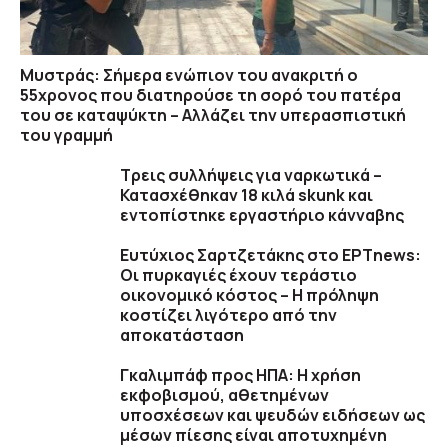
Μυστράς: Σήμερα ενώπιον του ανακριτή ο
55χρονος που διατηρούσε τη σορό του πατέρα
του σε καταψύκτη – Αλλάζει την υπερασπιστική
του γραμμή
Τρεις συλλήψεις για ναρκωτικά –
Κατασχέθηκαν 18 κιλά skunk και
εντοπίστηκε εργαστήριο κάνναβης
Ευτύχιος Σαρτζετάκης στο ΕΡΤnews:
Οι πυρκαγιές έχουν τεράστιο
οικονομικό κόστος – Η πρόληψη
κοστίζει λιγότερο από την
αποκατάσταση
Γκαλιμπάφ προς ΗΠΑ: Η χρήση
εκφοβισμού, αθετημένων
υποσχέσεων και ψευδών ειδήσεων ως
μέσων πίεσης είναι αποτυχημένη