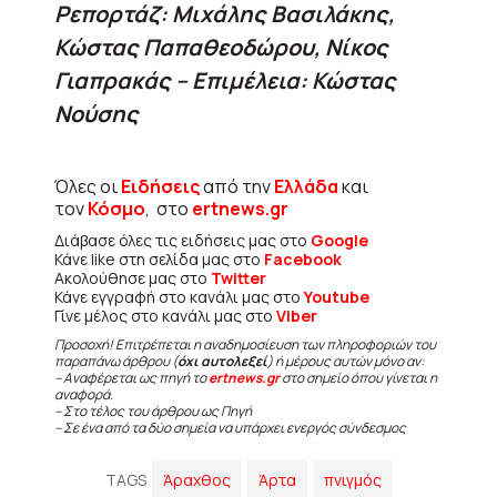
Ρεπορτάζ: Μιχάλης Βασιλάκης,
Κώστας Παπαθεοδώρου,
Νίκος
Γιαπρακάς – Επιμέλεια: Κώστας
Νούσης
Όλες οι
Ειδήσεις
από την
Ελλάδα
και
τον
Κόσμο
, στο
ertnews.gr
Διάβασε όλες τις ειδήσεις μας στο
Google
Κάνε like στη σελίδα μας στο
Facebook
Ακολούθησε μας στο
Twitter
Κάνε εγγραφή στο κανάλι μας στο
Youtube
Γίνε μέλος στο κανάλι μας στο
Viber
Προσοχή! Επιτρέπεται η αναδημοσίευση των πληροφοριών του
παραπάνω άρθρου (
όχι αυτολεξεί
) ή μέρους αυτών μόνο αν:
– Αναφέρεται ως πηγή το
ertnews.gr
στο σημείο όπου γίνεται η
αναφορά.
– Στο τέλος του άρθρου ως Πηγή
– Σε ένα από τα δύο σημεία να υπάρχει ενεργός σύνδεσμος
TAGS
Άραχθος
Άρτα
πνιγμός