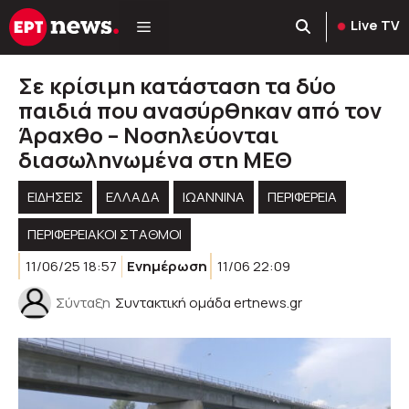
Μετάβαση
Live TV
σε
περιεχόμενο
Σε κρίσιμη κατάσταση τα δύο
παιδιά που ανασύρθηκαν από τον
Άραχθο – Νοσηλεύονται
διασωληνωμένα στη ΜΕΘ
ΕΙΔΗΣΕΙΣ
ΕΛΛΑΔΑ
ΙΩΑΝΝΙΝΑ
ΠΕΡΙΦΈΡΕΙΑ
ΠΕΡΙΦΕΡΕΙΑΚΟΊ ΣΤΑΘΜΟΊ
11/06/25 18:57
Ενημέρωση
11/06 22:09
Σύνταξη
Συντακτική ομάδα ertnews.gr