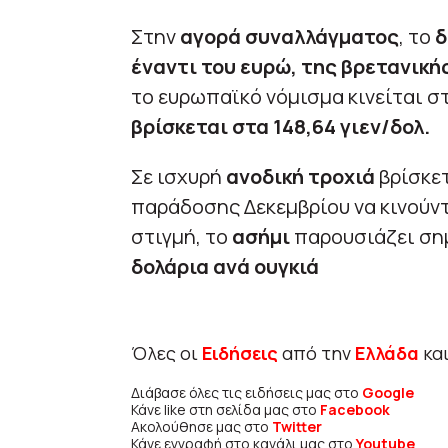
Στην
αγορά συναλλάγματος
, το
δ
έναντι του ευρώ, της βρετανικής
το ευρωπαϊκό νόμισμα κινείται σ
βρίσκεται στα 148,64 γιεν/δολ.
Σε ισχυρή
ανοδική τροχιά
βρίσκε
παράδοσης Δεκεμβρίου να κινούν
στιγμή, το
ασήμι
παρουσιάζει ση
δολάρια ανά ουγκιά
Όλες οι
Ειδήσεις
από την
Ελλάδα
κα
Διάβασε όλες τις ειδήσεις μας στο
Google
Κάνε like στη σελίδα μας στο
Facebook
Ακολούθησε μας στο
Twitter
Κάνε εγγραφή στο κανάλι μας στο
Youtube