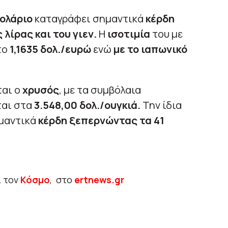
ολάριο
καταγράφει σημαντικά
κέρδη
 λίρας και του γιεν.
Η
ισοτιμία
του με
το
1,1635 δολ./ευρώ
ενώ
με το ιαπωνικό
ται ο
χρυσός
, με τα συμβόλαια
ται στα
3.548,00 δολ./ουγκιά.
Την ίδια
μαντικά
κέρδη ξεπερνώντας τα 41
ι τον
Κόσμο
, στο
ertnews.gr