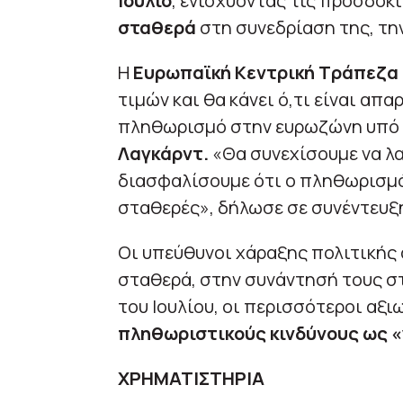
Ιούλιο
, ενισχύοντας τις προσδοκί
σταθερά
στη συνεδρίαση της, τη
Η
Ευρωπαϊκή Κεντρική Τράπεζα
τιμών και θα κάνει ό,τι είναι απα
πληθωρισμό στην ευρωζώνη υπό έ
Λαγκάρντ.
«Θα συνεχίσουμε να λα
διασφαλίσουμε ότι ο πληθωρισμός 
σταθερές», δήλωσε σε συνέντευξή
Οι υπεύθυνοι χάραξης πολιτικής 
σταθερά, στην συνάντησή τους σ
του Ιουλίου, οι περισσότεροι αξ
πληθωριστικούς κινδύνους ως «
ΧΡΗΜΑΤΙΣΤΗΡΙΑ