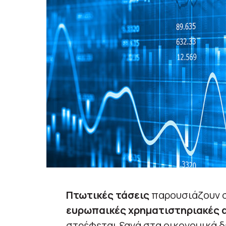
Πτωτικές τάσεις
παρουσιάζουν σή
ευρωπαικές χρηματιστηριακές 
στρέφεται ξανά στα οικονομικά 