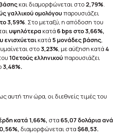
 βάσης
και διαμορφώνεται στο
2,79%
.
ύς γαλλικού ομολόγου
παρουσιάζει
το 3,59%
. Στο μεταξύ, η απόδοση του
ται
υψηλότερα
κατά
6 bps στο 3,66%,
υ ενισχύεται
κατά
5 μονάδες βάσης
,
υμαίνεται στο
3,23%
, με αύξηση κατά
4
 του
10ετούς ελληνικού
παρουσιάζει
ο
3,48%.
ς αυτή την ώρα, οι διεθνείς τιμές του
έρδη κατά 1,66%,
στα
65,07 δολάρια ανά
 0,56%,
διαμορφώνεται στα
$68,53.