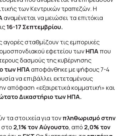
ιτικής των Κεντρικών τραπεζών. Η
Α
αναμένεται να μειώσει τα επιτόκια
τις
16-17 Σεπτεμβρίου.
ς αγορές σταθμίζουν τις εμπορικές
υ ομοσπονδιακού εφετείου των
ΗΠΑ
που
τερους δασμούς της κυβέρνησης
ο των ΗΠΑ
αποφάνθηκε με ψήφους 7-4
ουσία να επιβάλλει εκτεταμένους
ην απόφαση «εξαιρετικά κομματική» και
ώτατο Δικαστήριο των ΗΠΑ.
ν τα στοιχεία για τον
πληθωρισμό στην
ε στο
2,1% τον Αύγουστο
, από
2,0% τον