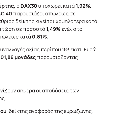
ύρτης,
ο
DAX30
υποχωρεί κατά
1,92%
,
C 40
παρουσιάζει απώλειες σε
 κύριος δείκτης κινείται χαμηλότερα κατά
πτώση σε ποσοστό
1,49%
ενώ, στο
πώλειες κατά
0,81%.
 συναλλαγές αξίας περίπου 183 εκατ. Ευρώ,
001,86 μονάδες
παρουσιάζοντας
ανίζουν σήμερα οι αποδόσεις των
ης.
κού
, δείκτης αναφοράς της ευρωζώνης,