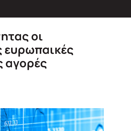
τητας οι
ς ευρωπαικές
ς αγορές