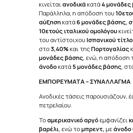
κινείται
ανοδικά
κατά
4 μονάδες
Παράλληλα, η απόδοση του
10ετο
αύξηση
κατά
6 μονάδες βάσης, σ
10ετούς ιταλικού ομολόγου
κινεί
του αντίστοιχου
Ισπανικού τίτλο
στο
3,40%
και της
Πορτογαλίας
κ
μονάδες βάσης
, ενώ, η απόδοση
άνοδο
κατά
5 μονάδες βάσης
, στ
ΕΜΠΟΡΕΥΜΑΤΑ – ΣΥΝΑΛΛΑΓΜΑ
Ανοδικές τάσεις παρουσιάζουν, έω
πετρελαίου.
Το
αμερικανικό αργό
εμφανίζει
κ
βαρέλι
, ενώ το
μπρεντ,
με
άνοδο