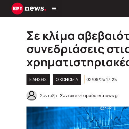
Μετάβαση
σε
περιεχόμενο
Σε κλίμα αβεβαιό
συνεδριάσεις στι
χρηματιστηριακέ
ΕΙΔΗΣΕΙΣ
ΟΙΚΟΝΟΜΙΑ
02/09/25 17:28
Σύνταξη
Συντακτική ομάδα ertnews.gr