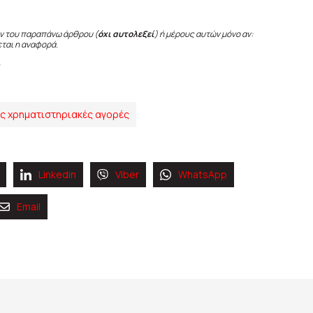
ν του παραπάνω άρθρου (
όχι αυτολεξεί
) ή μέρους αυτών μόνο αν:
εται η αναφορά.
ς χρηματιστηριακές αγορές
Linkedin
Viber
WhatsApp
Email