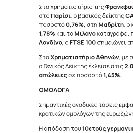
Στο χρηματιστήριο της
Φρανκφο
στο
Παρίσι
, ο βασικός δείκτης
CA
ποσοστό
0,76%,
στη
Μαδρίτη
, ο
1,78%
και το
Μιλάνο
καταγράφει 
Λονδίνο,
ο
FTSE 100
σημειώνει α
Στο
Χρηματιστήριο Αθηνών
, με
ο Γενικός Δείκτης έκλεισε στις
2.
απώλειες
σε ποσοστό
1,45%.
ΟΜΟΛΟΓΑ
Σημαντικές ανοδικές τάσεις εμφ
κρατικών ομολόγων της ευρωζών
Η απόδοση του
10ετούς γερμανι