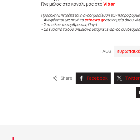
Γίνε μέλος στο κανάλι μας στο
Viber
Προσοχή! Επιτρέπεται η αναδημοσίευση των πληροφοριώ
– Αναφέρεται ως πηγή το
ertnews.gr
στο σημείο όπου γίν
– Στο τέλος του άρθρου ως Πηγή
– Σε ένα από τα δύο σημεία να υπάρχει ενεργός σύνδεσμος
TAGS
ευρωπαϊκέ
Share
Facebook
Twitter