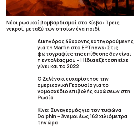
Νέοι ρωσικοί βομβαρδισμοί στο Κίεβο: Τρεις
νεκροί, μεταξύ των οποίων ένα παιδί
Δικηγόρος 46χρονης κατηγορούμενης
για τη Marfin στο ΕΡΤnews: Στις
φωτογραφίες της επίθεσης δεν είναι
η εντολέας μου – Η ίδια εξέταση είχε
γίνει και το 2022
Ο Ζελένσκι ευχαρίστησε την
αμερικανική Γερουσία για το
νομοσχέδιο επιβολής κυρώσεων στη
Ρωσία
Κίνα: Συναγερμός για τον τυφώνα
Dolphin – Άνεμοι έως 162 χιλιόμετρα
την ώρα