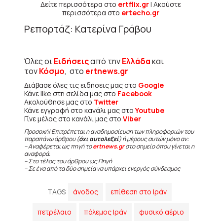
Δείτε περισσότερα στο
ertflix.gr
| Ακούστε
περισσότερα στο
ertecho.gr
Ρεπορτάζ: Κατερίνα Γράβου
Όλες οι
Ειδήσεις
από την
Ελλάδα
και
τον
Κόσμο
, στο
ertnews.gr
Διάβασε όλες τις ειδήσεις μας στο
Google
Κάνε like στη σελίδα μας στο
Facebook
Ακολούθησε μας στο
Twitter
Κάνε εγγραφή στο κανάλι μας στο
Youtube
Γίνε μέλος στο κανάλι μας στο
Viber
Προσοχή! Επιτρέπεται η αναδημοσίευση των πληροφοριών του
παραπάνω άρθρου (
όχι αυτολεξεί
) ή μέρους αυτών μόνο αν:
– Αναφέρεται ως πηγή το
ertnews.gr
στο σημείο όπου γίνεται η
αναφορά.
– Στο τέλος του άρθρου ως Πηγή
– Σε ένα από τα δύο σημεία να υπάρχει ενεργός σύνδεσμος
TAGS
άνοδος
επίθεση στο Ιράν
πετρέλαιο
πόλεμος Ιράν
φυσικό αέριο