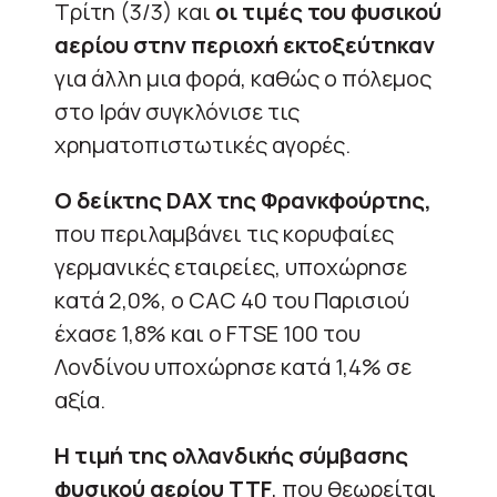
Τρίτη (3/3) και
οι τιμές του φυσικού
αερίου στην περιοχή εκτοξεύτηκαν
για άλλη μια φορά, καθώς ο πόλεμος
στο Ιράν συγκλόνισε τις
χρηματοπιστωτικές αγορές.
Ο δείκτης DAX της Φρανκφούρτης,
που περιλαμβάνει τις κορυφαίες
γερμανικές εταιρείες, υποχώρησε
κατά 2,0%, ο CAC 40 του Παρισιού
έχασε 1,8% και ο FTSE 100 του
Λονδίνου υποχώρησε κατά 1,4% σε
αξία.
Η τιμή της ολλανδικής σύμβασης
φυσικού αερίου TTF
, που θεωρείται