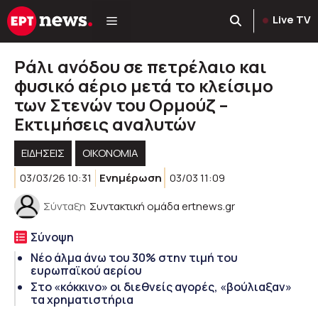
Μετάβαση
Live TV
σε
περιεχόμενο
Ράλι ανόδου σε πετρέλαιο και
φυσικό αέριο μετά το κλείσιμο
των Στενών του Ορμούζ –
Εκτιμήσεις αναλυτών
ΕΙΔΗΣΕΙΣ
ΟΙΚΟΝΟΜΙΑ
03/03/26 10:31
Ενημέρωση
03/03 11:09
Σύνταξη
Συντακτική ομάδα ertnews.gr
Σύνοψη
Νέο άλμα άνω του 30% στην τιμή του
ευρωπαϊκού αερίου
Στο «κόκκινο» οι διεθνείς αγορές, «βούλιαξαν»
τα χρηματιστήρια