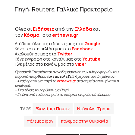
Πηγή: Reuters, Γαλλικό Πρακτορείο
Όλες οι
Ειδήσεις
από την
Ελλάδα
και
τον
Κόσμο
, στο
ertnews.gr
Διάβασε όλες τις ειδήσεις μας στο
Google
Κάνε like στη σελίδα μας στο
Facebook
Ακολούθησε μας στο
Twitter
Κάνε εγγραφή στο κανάλι μας στο
Youtube
Γίνε μέλος στο κανάλι μας στο
Viber
Προσοχή! Επιτρέπεται η αναδημοσίευση των πληροφοριών του
παραπάνω άρθρου (
όχι αυτολεξεί
) ή μέρους αυτών μόνο αν:
– Αναφέρεται ως πηγή το
ertnews.gr
στο σημείο όπου γίνεται η
αναφορά.
– Στο τέλος του άρθρου ως Πηγή
– Σε ένα από τα δύο σημεία να υπάρχει ενεργός σύνδεσμος
TAGS
Βλαντίμιρ Πούτιν
Ντόναλντ Τραμπ
πόλεμος Ιράν
πολεμος στην Ουκρανία