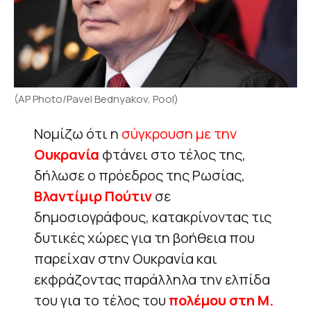
(AP Photo/Pavel Bednyakov, Pool)
Νομίζω ότι η
σύγκρουση με την
Ουκρανία
φτάνει στο τέλος της,
δήλωσε ο πρόεδρος της Ρωσίας,
Βλαντίμιρ Πούτιν
σε
δημοσιογράφους, κατακρίνοντας τις
δυτικές χώρες για τη βοήθεια που
παρείχαν στην Ουκρανία και
εκφράζοντας παράλληλα την ελπίδα
του για το τέλος του
πολέμου στη Μ.