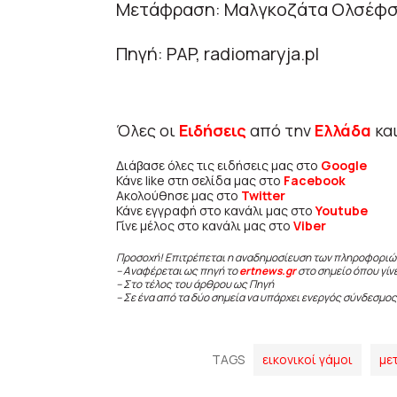
Μετάφραση: Μαλγκοζάτα Ολσέφσ
Πηγή: PAP, radiomaryja.pl
Όλες οι
Ειδήσεις
από την
Ελλάδα
κα
Διάβασε όλες τις ειδήσεις μας στο
Google
Κάνε like στη σελίδα μας στο
Facebook
Ακολούθησε μας στο
Twitter
Κάνε εγγραφή στο κανάλι μας στο
Youtube
Γίνε μέλος στο κανάλι μας στο
Viber
Προσοχή! Επιτρέπεται η αναδημοσίευση των πληροφοριώ
– Αναφέρεται ως πηγή το
ertnews.gr
στο σημείο όπου γίν
– Στο τέλος του άρθρου ως Πηγή
– Σε ένα από τα δύο σημεία να υπάρχει ενεργός σύνδεσμος
TAGS
εικονικοί γάμοι
με