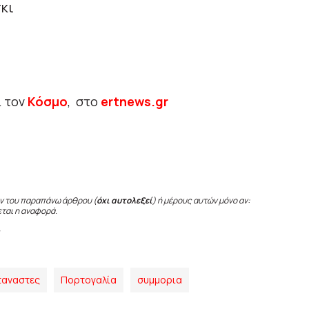
κι
ι τον
Κόσμο
, στο
ertnews.gr
ν του παραπάνω άρθρου (
όχι αυτολεξεί
) ή μέρους αυτών μόνο αν:
εται η αναφορά.
ταναστες
Πορτογαλία
συμμορια