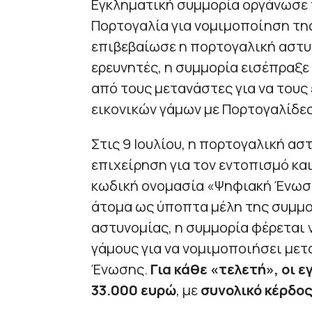
Εγκληματική συμμορία οργάνωσε 
Πορτογαλία για νομιμοποίηση τη
επιβεβαίωσε η πορτογαλική αστυν
ερευνητές, η συμμορία εισέπραξε
από τους μετανάστες για να τους
εικονικών γάμων με Πορτογαλίδες
Στις 9 Ιουλίου, η πορτογαλική α
επιχείρηση για τον εντοπισμό κα
κωδική ονομασία «Ψηφιακή Ένωση
άτομα ως ύποπτα μέλη της συμμο
αστυνομίας, η συμμορία φέρεται 
γάμους για να νομιμοποιήσει με
Ένωσης.
Για κάθε «τελετή», οι 
33.000 ευρώ
, με
συνολικό κέρδο