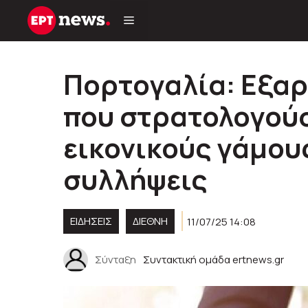
Μετάβαση
σε
περιεχόμενο
Πορτογαλία: Εξα
που στρατολογούσ
εικονικούς γάμους
συλλήψεις
ΕΙΔΗΣΕΙΣ
ΔΙΕΘΝΗ
11/07/25 14:08
Σύνταξη
Συντακτική ομάδα ertnews.gr