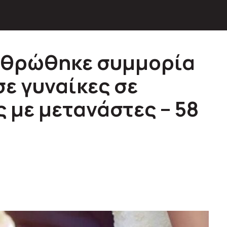
ρθρώθηκε συμμορία
ε γυναίκες σε
 με μετανάστες – 58