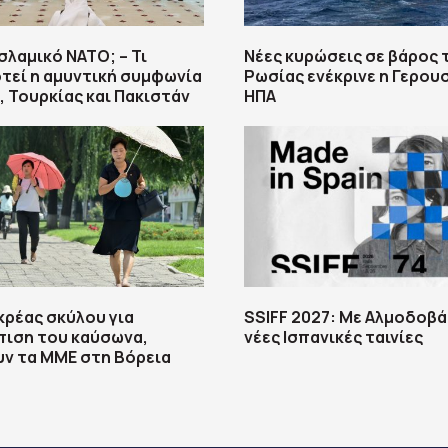
σλαμικό ΝΑΤΟ; – Τι
Νέες κυρώσεις σε βάρος 
τεί η αμυντική συμφωνία
Ρωσίας ενέκρινε η Γερου
ς, Τουρκίας και Πακιστάν
ΗΠΑ
κρέας σκύλου για
SSIFF 2027: Με Αλμοδοβά
πιση του καύσωνα,
νέες Ισπανικές ταινίες
ν τα ΜΜΕ στη Βόρεια