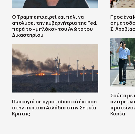
Ο Τραμπ επιχειρεί και πάλι να
Προς ένα Ι
απολύσει την κυβερνήτρια της Fed,
σηματοδο
παρά το «μπλόκο» του Ανώτατου
Σ. Αραβία
Δικαστηρίου
Σούπα με 
Πυρκαγιά σε αγροτοδασική έκταση
αντιμετώ
στην περιοχή Αχλάδια στην Σητεία
προτείνου
Κρήτης
Κορέα