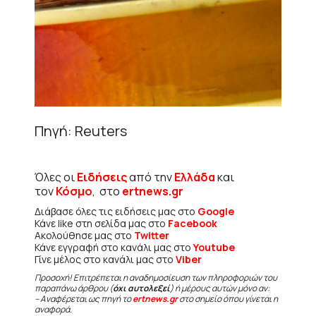
Πηγή: Reuters
Όλες οι
Ειδήσεις
από την
Ελλάδα
και
τον
Κόσμο
, στο
ertnews.gr
Διάβασε όλες τις ειδήσεις μας στο
Google
Κάνε like στη σελίδα μας στο
Facebook
Ακολούθησε μας στο
Twitter
Κάνε εγγραφή στο κανάλι μας στο
Youtube
Γίνε μέλος στο κανάλι μας στο
Viber
Προσοχή! Επιτρέπεται η αναδημοσίευση των πληροφοριών του
παραπάνω άρθρου (
όχι αυτολεξεί
) ή μέρους αυτών μόνο αν:
– Αναφέρεται ως πηγή το
ertnews.gr
στο σημείο όπου γίνεται η
αναφορά.