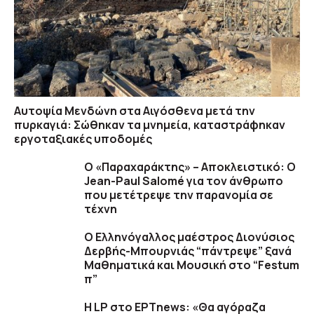
Αυτοψία Μενδώνη στα Αιγόσθενα μετά την
πυρκαγιά: Σώθηκαν τα μνημεία, καταστράφηκαν
εργοταξιακές υποδομές
Ο «Παραχαράκτης» – Αποκλειστικό: Ο
Jean-Paul Salomé για τον άνθρωπο
που μετέτρεψε την παρανομία σε
τέχνη
Ο Ελληνόγαλλος μαέστρος Διονύσιος
Δερβής-Μπουρνιάς “πάντρεψε” ξανά
Μαθηματικά και Μουσική στο “Festum
π”
Η LP στο EΡΤnews: «Θα αγόραζα