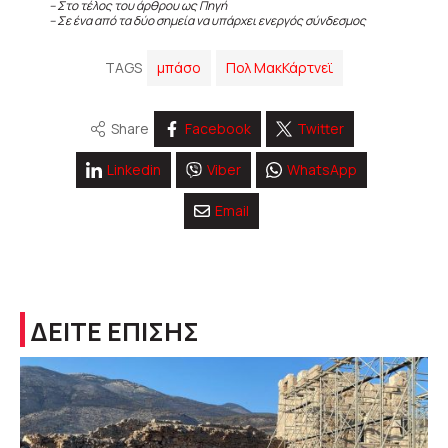
– Στο τέλος του άρθρου ως Πηγή
– Σε ένα από τα δύο σημεία να υπάρχει ενεργός σύνδεσμος
TAGS
μπάσο
Πολ ΜακΚάρτνεϊ
Share
Facebook
Twitter
Linkedin
Viber
WhatsApp
Email
ΔΕΙΤΕ ΕΠΙΣΗΣ