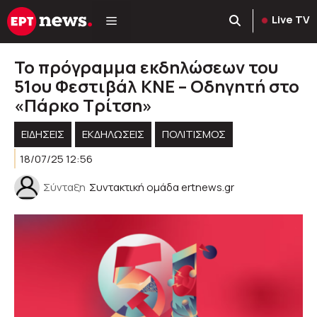
Μετάβαση
Live TV
σε
περιεχόμενο
Το πρόγραμμα εκδηλώσεων του
51ου Φεστιβάλ ΚΝΕ – Οδηγητή στο
«Πάρκο Τρίτση»
ΕΙΔΗΣΕΙΣ
ΕΚΔΗΛΏΣΕΙΣ
ΠΟΛΙΤΙΣΜΟΣ
18/07/25 12:56
Σύνταξη
Συντακτική ομάδα ertnews.gr