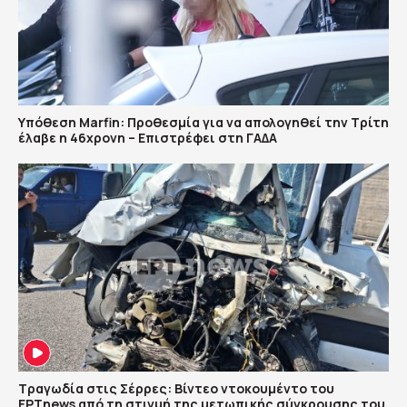
Υπόθεση Marfin: Προθεσμία για να απολογηθεί την Τρίτη
έλαβε η 46χρονη – Επιστρέφει στη ΓΑΔΑ
Τραγωδία στις Σέρρες: Βίντεο ντοκουμέντο του
ΕΡΤnews από τη στιγμή της μετωπικής σύγκρουσης του