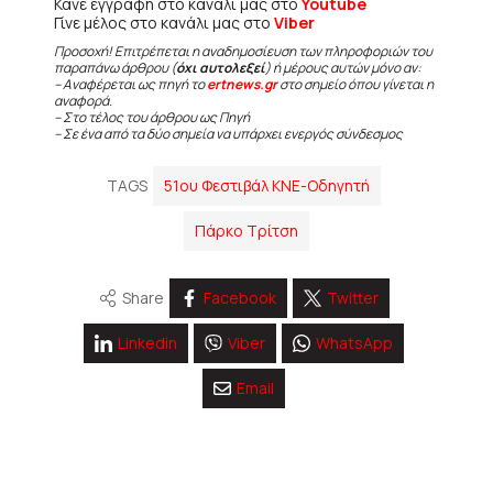
Κάνε εγγραφή στο κανάλι μας στο
Youtube
Γίνε μέλος στο κανάλι μας στο
Viber
Προσοχή! Επιτρέπεται η αναδημοσίευση των πληροφοριών του
παραπάνω άρθρου (
όχι αυτολεξεί
) ή μέρους αυτών μόνο αν:
– Αναφέρεται ως πηγή το
ertnews.gr
στο σημείο όπου γίνεται η
αναφορά.
– Στο τέλος του άρθρου ως Πηγή
– Σε ένα από τα δύο σημεία να υπάρχει ενεργός σύνδεσμος
TAGS
51ου Φεστιβάλ ΚΝΕ-Οδηγητή
Share
Facebook
Twitter
Linkedin
Viber
WhatsApp
Email