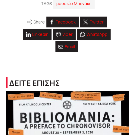
TAGS
μουσείο Μπενάκη
Share
Facebook
Twitter
Linkedin
Viber
WhatsApp
Email
ΔΕΙΤΕ ΕΠΙΣΗΣ