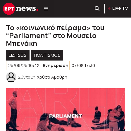
Μετάβαση
Live TV
σε
περιεχόμενο
Το «κοινωνικό πείραμα» του
“Parliament” στο Μουσείο
Μπενάκη
ΕΙΔΗΣΕΙΣ
ΠΟΛΙΤΙΣΜΟΣ
25/06/25 16:42
Ενημέρωση
07/08 17:30
Σύνταξη
Χρύσα Αβούρη