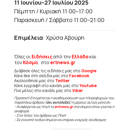
11 Ιουνίου–27 Ιουλίου 2025
Πέμπτη / Κυριακή 11:00–17:00
Παρασκευή / Σάββατο 11:00–21:00
Επιμέλεια
: Χρύσα Αβούρη
Όλες οι
Ειδήσεις
από την
Ελλάδα
και
τον
Κόσμο
, στο
ertnews.gr
Διάβασε όλες τις ειδήσεις μας στο
Google
Κάνε like στη σελίδα μας στο
Facebook
Ακολούθησε μας στο
Twitter
Κάνε εγγραφή στο κανάλι μας στο
Youtube
Γίνε μέλος στο κανάλι μας στο
Viber
Προσοχή! Επιτρέπεται η αναδημοσίευση των πληροφοριών του
παραπάνω άρθρου (
όχι αυτολεξεί
) ή μέρους αυτών μόνο αν:
– Αναφέρεται ως πηγή το
ertnews.gr
στο σημείο όπου γίνεται η
αναφορά.
– Στο τέλος του άρθρου ως Πηγή
– Σε ένα από τα δύο σημεία να υπάρχει ενεργός σύνδεσμος