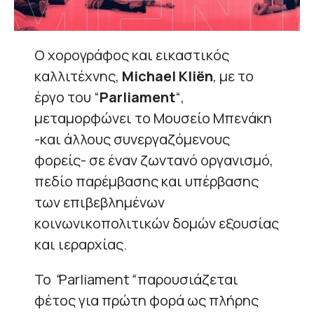
Ο χορογράφος και εικαστικός
καλλιτέχνης,
Michael Kliën
, με το
έργο του “
Parliament
“,
μεταμορφώνει το Μουσείο Μπενάκη
-και άλλους συνεργαζόμενους
φορείς- σε έναν ζωντανό οργανισμό,
πεδίο παρέμβασης και υπέρβασης
των επιβεβλημένων
κοινωνικοπολιτικών δομών εξουσίας
και ιεραρχίας.
Το
“
Parliament
“
παρουσιάζεται
φέτος για πρώτη φορά ως πλήρης