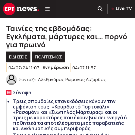
Μετάβαση
Live TV
σε
περιεχόμενο
Ταινίες της εβδομάδας:
Εγκλήματα, μάρτυρες και… πορνό
για πρωινό
ΕΙΔΗΣΕΙΣ
ΠΟΛΙΤΙΣΜΟΣ
04/07/24 11:07
Ενημέρωση
04/07 11:57
Σύνταξη
Αλέξανδρος Ρωμανός Λιζάρδος
Σύνοψη
Τρεις σπουδαίες επανεκδόσεις κάνουν την
εμφάνιση τους: «Κουρδιστό Πορτοκάλι»
«Ρασομόν» και «Σιωπηλός Μάρτυρας» και οι
τρεις με χαρακτήρες που έχουν βιώσει ενεργά ή
παθητικά τα αποτελέσματα μιας παραβατικής
και εγκληματικής συμπεριφοράς