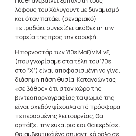
Γκοθ: ανεβαίνει ξυπόλυτη τους
λόφους του Χόλυγουντ με δυναμισμό
και όταν πατάει (σεναριακό)
πετραδάκι συνεχίζει ακάθεκτη την
πορεία της προς την κορυφή.
Η πορνοστάρ των ‘80s Μαξίν Μινξ
(που γνωρίσαμε στα τέλη του ‘70s
στο “Χ”) είναι αποφασισμένη να γίνει
διάσημη πάση θυσία. Κατανοώντας
«σε βάθος» ότι στον χώρο της
βιντεοπορνογραφίας τα ψωμιά της
είναι σχεδόν ψίχουλα από πρόσφορα
πεπερασμένης λειτουργίας, θα
αρπάξει την ευκαιρία και θα κερδίσει
θριαμβευτικά ένα σημαντικό ρόλο σε