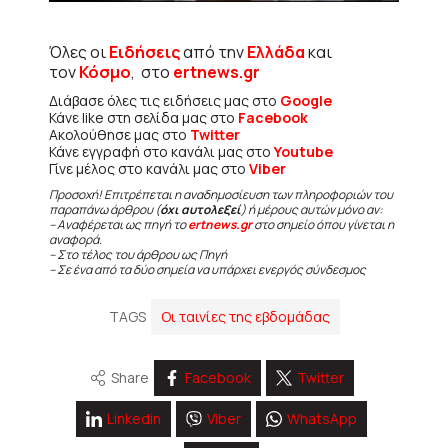
Όλες οι
Ειδήσεις
από την
Ελλάδα
και
τον
Κόσμο
, στο
ertnews.gr
Διάβασε όλες τις ειδήσεις μας στο
Google
Κάνε like στη σελίδα μας στο
Facebook
Ακολούθησε μας στο
Twitter
Κάνε εγγραφή στο κανάλι μας στο
Youtube
Γίνε μέλος στο κανάλι μας στο
Viber
Προσοχή! Επιτρέπεται η αναδημοσίευση των πληροφοριών του
παραπάνω άρθρου (
όχι αυτολεξεί
) ή μέρους αυτών μόνο αν:
– Αναφέρεται ως πηγή το
ertnews.gr
στο σημείο όπου γίνεται η
αναφορά.
– Στο τέλος του άρθρου ως Πηγή
– Σε ένα από τα δύο σημεία να υπάρχει ενεργός σύνδεσμος
TAGS
Οι ταινίες της εβδομάδας
Share
Facebook
Twitter
Linkedin
Viber
WhatsApp