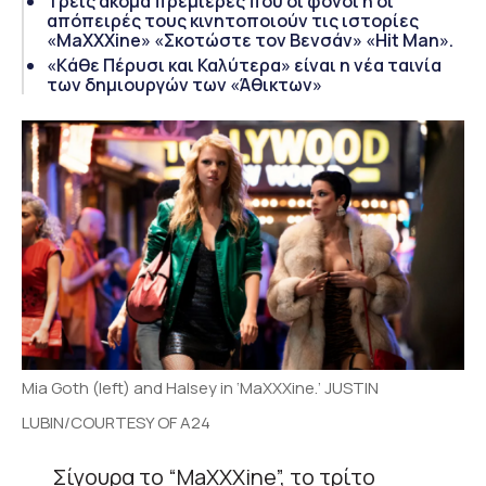
Τρεις ακόμα πρεμιέρες που οι φόνοι ή οι
απόπειρές τους κινητοποιούν τις ιστορίες
«MaXXXine» «Σκοτώστε τον Βενσάν» «Hit Man».
«Kάθε Πέρυσι και Καλύτερα» είναι η νέα ταινία
των δημιουργών των «Άθικτων»
Mia Goth (left) and Halsey in ‘MaXXXine.’ JUSTIN
LUBIN/COURTESY OF A24
Σίγουρα το “MaXXXine”, το τρίτο