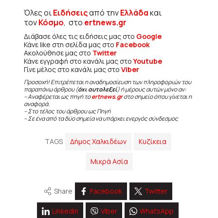
Όλες οι
Ειδήσεις
από την
Ελλάδα
και
τον
Κόσμο
, στο
ertnews.gr
Διάβασε όλες τις ειδήσεις μας στο
Google
Κάνε like στη σελίδα μας στο
Facebook
Ακολούθησε μας στο
Twitter
Κάνε εγγραφή στο κανάλι μας στο
Youtube
Γίνε μέλος στο κανάλι μας στο
Viber
Προσοχή! Επιτρέπεται η αναδημοσίευση των πληροφοριών του
παραπάνω άρθρου (
όχι αυτολεξεί
) ή μέρους αυτών μόνο αν:
– Αναφέρεται ως πηγή το
ertnews.gr
στο σημείο όπου γίνεται η
αναφορά.
– Στο τέλος του άρθρου ως Πηγή
– Σε ένα από τα δύο σημεία να υπάρχει ενεργός σύνδεσμος
TAGS
Δήμος Χαλκιδέων
Κυζίκεια
Μικρά Ασία
Share
Facebook
Twitter
Linkedin
Viber
WhatsApp