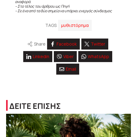
αναφορά.
– Στο τέλος του άρθρου ως Πηγή
– Σε ένα από τα δύο σημεία να υπάρχει ενεργός σύνδεσμος
TAGS
μυθιστόρημα
Share
Facebook
Twitter
Linkedin
Viber
WhatsApp
Email
ΔΕΙΤΕ ΕΠΙΣΗΣ