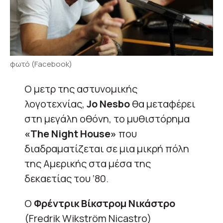
φωτό (Facebook)
Ο μετρ της αστυνομικής
λογοτεχνίας,
Jo Nesbo
θα μεταφέρει
στη μεγάλη οθόνη, το μυθιστόρημα
«The Night House»
που
διαδραματίζεται σε μια μικρή πόλη
της Αμερικής στα μέσα της
δεκαετίας του ’80.
Ο
Φρέντρικ Βίκστρομ Νικάστρο
(Fredrik Wikström Nicastro)