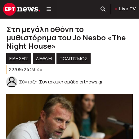
Μετάβαση
Live TV
σε
περιεχόμενο
Στη μεγάλη οθόνη το
μυθιστόρημα του Jo Nesbo «The
Night House»
ΕΙΔΗΣΕΙΣ
ΔΙΕΘΝΗ
ΠΟΛΙΤΙΣΜΟΣ
22/09/24 23:45
Σύνταξη
Συντακτική ομάδα ertnews.gr