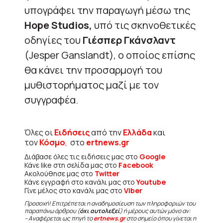
υπογράφει την παραγωγή μέσω της
Hope Studios,
υπό τις σκηνοθετικές
οδηγίες του
Γιέσπερ Γκάνσλαντ
(Jesper Ganslandt), ο οποίος επίσης
θα κάνει την προσαρμογή του
μυθιστορήματος μαζί με τον
συγγραφέα.
Όλες οι
Ειδήσεις
από την
Ελλάδα
και
τον
Κόσμο
, στο
ertnews.gr
Διάβασε όλες τις ειδήσεις μας στο
Google
Κάνε like στη σελίδα μας στο
Facebook
Ακολούθησε μας στο
Twitter
Κάνε εγγραφή στο κανάλι μας στο
Youtube
Γίνε μέλος στο κανάλι μας στο
Viber
Προσοχή! Επιτρέπεται η αναδημοσίευση των πληροφοριών του
παραπάνω άρθρου (
όχι αυτολεξεί
) ή μέρους αυτών μόνο αν:
– Αναφέρεται ως πηγή το
ertnews.gr
στο σημείο όπου γίνεται η