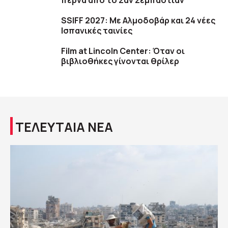
περνά από το Σαν Σεμπαστιάν
SSIFF 2027: Με Αλμοδοβάρ και 24 νέες
Ισπανικές ταινίες
Film at Lincoln Center: Όταν οι
βιβλιοθήκες γίνονται θρίλερ
ΤΕΛΕΥΤΑΙΑ ΝΕΑ