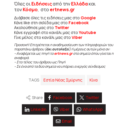
Όλες οι
Ειδήσεις
από την
Ελλάδα
και
τον
Κόσμο
, στο
ertnews.gr
Διάβασε όλες τις ειδήσεις μας στο
Google
Κάνε like στη σελίδα μας στο
Facebook
Ακολούθησε μας στο
Twitter
Κάνε εγγραφή στο κανάλι μας στο
Youtube
Γίνε μέλος στο κανάλι μας στο
Viber
Προσοχή! Επιτρέπεται η αναδημοσίευση των πληροφοριών του
παραπάνω άρθρου (
όχι αυτολεξεί
) ή μέρους αυτών μόνο αν:
– Αναφέρεται ως πηγή το
ertnews.gr
στο σημείο όπου γίνεται η
αναφορά.
– Στο τέλος του άρθρου ως Πηγή
– Σε ένα από τα δύο σημεία να υπάρχει ενεργός σύνδεσμος
TAGS
Εστία Νέας Σμύρνης
Κίνα
Share
Facebook
Twitter
Linkedin
Viber
WhatsApp
Email