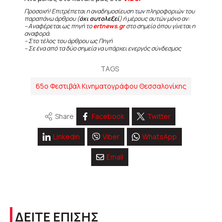
Προσοχή! Επιτρέπεται η αναδημοσίευση των πληροφοριών του
παραπάνω άρθρου (
όχι αυτολεξεί
) ή μέρους αυτών μόνο αν:
– Αναφέρεται ως πηγή το
ertnews.gr
στο σημείο όπου γίνεται η
αναφορά.
– Στο τέλος του άρθρου ως Πηγή
– Σε ένα από τα δύο σημεία να υπάρχει ενεργός σύνδεσμος
TAGS
65ο Φεστιβάλ Κινηματογράφου Θεσσαλονίκης
Share
Facebook
Twitter
Linkedin
Viber
WhatsApp
Email
ΔΕΙΤΕ ΕΠΙΣΗΣ