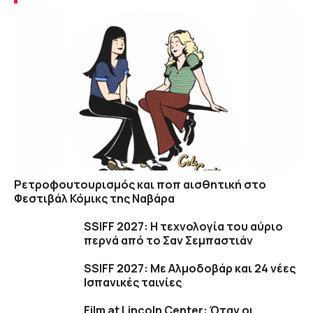
Ρετροφουτουρισμός και ποπ αισθητική στο
Φεστιβάλ Κόμικς της Ναβάρα
SSIFF 2027: Η τεχνολογία του αύριο
περνά από το Σαν Σεμπαστιάν
SSIFF 2027: Με Αλμοδοβάρ και 24 νέες
Ισπανικές ταινίες
Film at Lincoln Center: Όταν οι