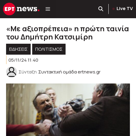
Μετάβαση
Live TV
σε
περιεχόμενο
«Με αξιοπρέπεια» η πρώτη ταινία
του Δημήτρη Κατσιμίρη
ΕΙΔΗΣΕΙΣ
ΠΟΛΙΤΙΣΜΟΣ
05/11/24 11:40
Σύνταξη
Συντακτική ομάδα ertnews.gr