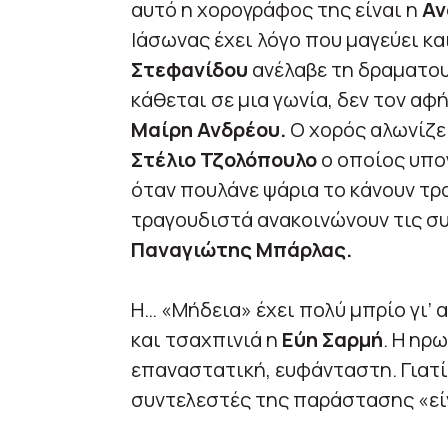
αυτό η χορογράφος της είναι η
Αν
Ιάσωνας έχει λόγο που μαγεύει κα
Στεφανίδου
ανέλαβε τη δραματουρ
κάθεται σε μια γωνία, δεν τον αφ
Μαίρη Ανδρέου.
Ο χορός αλωνίζει
Στέλιο Τζολόπουλο
ο οποίος υπο
όταν πουλάνε ψάρια το κάνουν τρ
τραγουδιστά ανακοινώνουν τις σ
Παναγιώτης Μπάρλας.
Η… «Μήδεια» έχει πολύ μπρίο γι’ 
και τσαχπινιά η
Εύη Σαρμή
. Η ηρ
επαναστατική, ευφάνταστη. Γιατί 
συντελεστές της παράστασης «είν