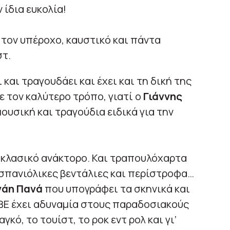
 ίδια ευκολία!
 τον υπέροχο, καυστικό και πάντα
στ.
και τραγουδάει και έχει και τη δική της
ε τον καλύτερο τρόπο, γιατί ο
Γιάννης
υσική και τραγούδια ειδικά για την
α κλασικό ανάκτορο. Και τραπουλόχαρτα
σπανιόλικες βεντάλιες και περίστροφα…
νάη Πανά
που υπογράφει τα σκηνικά και
ΒΕ έχει αδυναμία στους παραδοσιακούς
κό, το τουίστ, το ροκ εντ ρολ και γι’