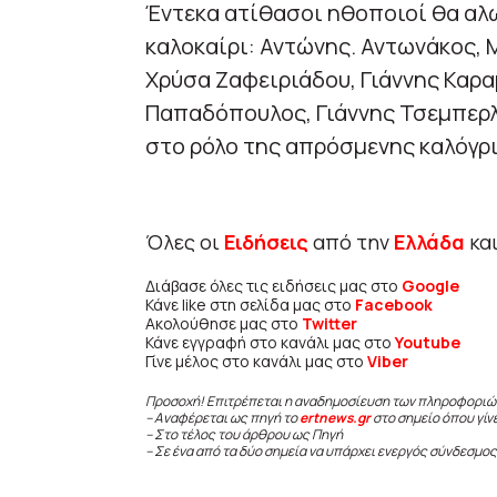
Έντεκα ατίθασοι ηθοποιοί θα αλω
καλοκαίρι: Αντώνης. Αντωνάκος, 
Χρύσα Ζαφειριάδου, Γιάννης Καρ
Παπαδόπουλος, Γιάννης Τσεμπερλ
στο ρόλο της απρόσμενης καλόγρι
Όλες οι
Ειδήσεις
από την
Ελλάδα
κα
Διάβασε όλες τις ειδήσεις μας στο
Google
Κάνε like στη σελίδα μας στο
Facebook
Ακολούθησε μας στο
Twitter
Κάνε εγγραφή στο κανάλι μας στο
Youtube
Γίνε μέλος στο κανάλι μας στο
Viber
Προσοχή! Επιτρέπεται η αναδημοσίευση των πληροφοριώ
– Αναφέρεται ως πηγή το
ertnews.gr
στο σημείο όπου γίν
– Στο τέλος του άρθρου ως Πηγή
– Σε ένα από τα δύο σημεία να υπάρχει ενεργός σύνδεσμος