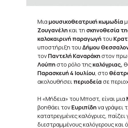
Μια
μουσικοθεατρική κωμωδία
μ
Ζουγανέλη
και τη
σκηνοθεσία τη
καλοκαιρινή παραγωγή
του
Κρατ
υποστήριξη του
Δήμου Θεσσαλον
τον
Παντελή Καναράκη
στον πρωτ
Λούπη
στο ρόλο της
καλόγριας,
θ
Παρασκευή 4 Ιουλίου
, στο
θέατρ
ακολουθήσει
περιοδεία
σε περιοχ
Η «Μήδεια» του Μποστ, είναι μια
βοηθάει τον
Ευριπίδη
να γράψει 
κατατρεγμένες καλόγριες, παίζει 
διεστραμμένους καλόγερους και ό