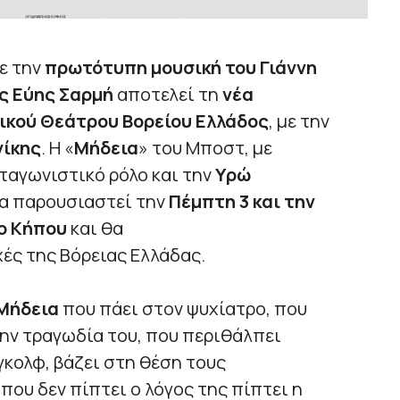
ε την
πρωτότυπη μουσική του Γιάννη
ς Εύης Σαρμή
αποτελεί τη
νέα
ικού Θεάτρου Βορείου Ελλάδος
, με την
ίκης
. Η «
Μήδεια
» του Μποστ, με
αγωνιστικό ρόλο και την
Υρώ
α παρουσιαστεί την
Πέμπτη 3 και την
ο Κήπου
και θα
ές της Βόρειας Ελλάδας.
Μήδεια
που πάει στον ψυχίατρο, που
την τραγωδία του, που περιθάλπει
γκολφ, βάζει στη θέση τους
που δεν πίπτει ο λόγος της πίπτει η