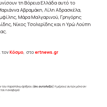
νίσουν τη Βόρεια Ελλάδα αυτό το
Μαριάννα Αβραμάκη, Λίλη Αδρασκέλα,
αμφίλης, Μάρα Μαλγαρινού, Γρηγόρης
ίδης, Νίκος Τσολερίδης και η Υρώ Λούπη
ας.
ι τον
Κόσμο
, στο
ertnews.gr
ν του παραπάνω άρθρου (
όχι αυτολεξεί
) ή μέρους αυτών μόνο αν:
εται η αναφορά.