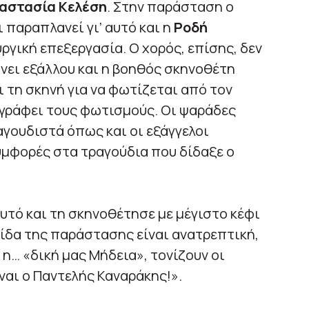
αστασία Κελέση
. Στην παράσταση ο
ι παραπλανεί γι’ αυτό και η
Ροδή
γική επεξεργασία. Ο χορός, επίσης, δεν
ήνει εξάλλου και η βοηθός σκηνοθέτη
 τη σκηνή για να φωτίζεται από τον
γράφει τους φωτισμούς. Οι ψαράδες
αγουδιστά όπως και οι εξάγγελοι
υμφορές στα τραγούδια που δίδαξε ο
αυτό και τη σκηνοθέτησε με μέγιστο κέφι
ωίδα της παράστασης είναι ανατρεπτική,
η… «δική μας Μήδεια», τονίζουν οι
αι ο Παντελής Καναράκης!».