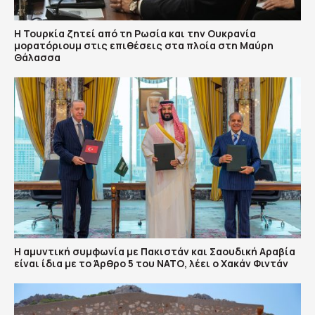
Η Τουρκία ζητεί από τη Ρωσία και την Ουκρανία
μορατόριουμ στις επιθέσεις στα πλοία στη Μαύρη
Θάλασσα
Η αμυντική συμφωνία με Πακιστάν και Σαουδική Αραβία
είναι ίδια με το Άρθρο 5 του ΝΑΤΟ, λέει ο Χακάν Φιντάν