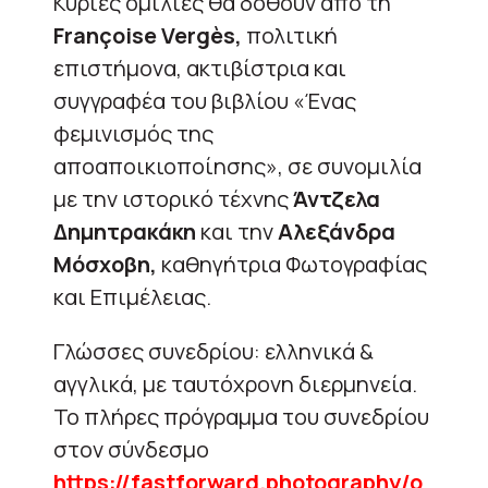
Κύριες ομιλίες θα δοθούν από τη
Françoise Vergès,
πολιτική
επιστήμονα, ακτιβίστρια και
συγγραφέα του βιβλίου «Ένας
φεμινισμός της
αποαποικιοποίησης», σε συνομιλία
με την ιστορικό τέχνης
Άντζελα
Δημητρακάκη
και την
Αλεξάνδρα
Μόσχοβη,
καθηγήτρια Φωτογραφίας
και Επιμέλειας.
Γλώσσες συνεδρίου: ελληνικά &
αγγλικά, με ταυτόχρονη διερμηνεία.
Το πλήρες πρόγραμμα του συνεδρίου
στον σύνδεσμο
https://fastforward.photography/o