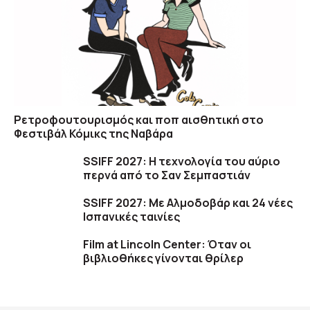
Ρετροφουτουρισμός και ποπ αισθητική στο
Φεστιβάλ Κόμικς της Ναβάρα
SSIFF 2027: Η τεχνολογία του αύριο
περνά από το Σαν Σεμπαστιάν
SSIFF 2027: Με Αλμοδοβάρ και 24 νέες
Ισπανικές ταινίες
Film at Lincoln Center: Όταν οι
βιβλιοθήκες γίνονται θρίλερ