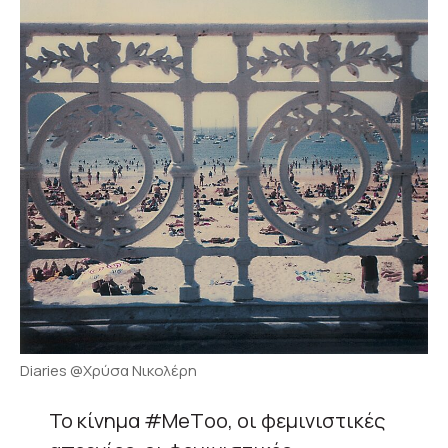
Diaries @Χρύσα Νικολέρη
Το κίνημα #ΜeΤoo, οι φεμινιστικές