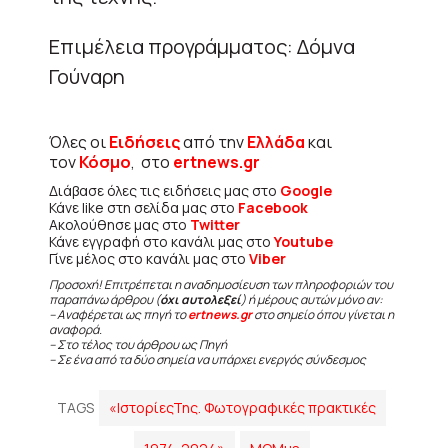
Επιμέλεια προγράμματος: Δόμνα
Γούναρη
Όλες οι
Ειδήσεις
από την
Ελλάδα
και
τον
Κόσμο
, στο
ertnews.gr
Διάβασε όλες τις ειδήσεις μας στο
Google
Κάνε like στη σελίδα μας στο
Facebook
Ακολούθησε μας στο
Twitter
Κάνε εγγραφή στο κανάλι μας στο
Youtube
Γίνε μέλος στο κανάλι μας στο
Viber
Προσοχή! Επιτρέπεται η αναδημοσίευση των πληροφοριών του
παραπάνω άρθρου (
όχι αυτολεξεί
) ή μέρους αυτών μόνο αν:
– Αναφέρεται ως πηγή το
ertnews.gr
στο σημείο όπου γίνεται η
αναφορά.
– Στο τέλος του άρθρου ως Πηγή
– Σε ένα από τα δύο σημεία να υπάρχει ενεργός σύνδεσμος
TAGS
«ΙστορίεςΤης. Φωτογραφικές πρακτικές