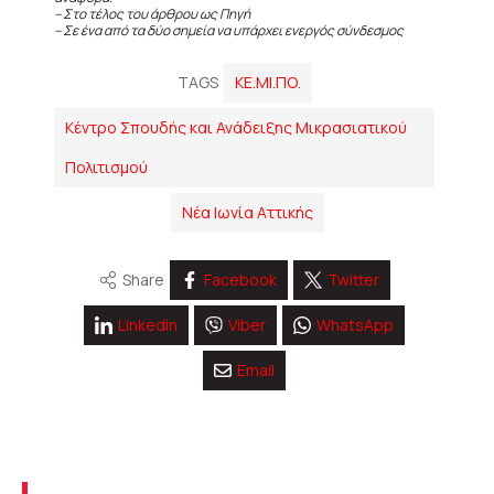
– Στο τέλος του άρθρου ως Πηγή
– Σε ένα από τα δύο σημεία να υπάρχει ενεργός σύνδεσμος
TAGS
ΚΕ.ΜΙ.ΠΟ.
Κέντρο Σπουδής και Ανάδειξης Μικρασιατικού
Πολιτισμού
Νέα Ιωνία Αττικής
Share
Facebook
Twitter
Linkedin
Viber
WhatsApp
Email