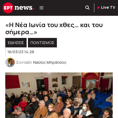
Μετάβαση
Live TV
σε
περιεχόμενο
«Η Νέα Ιωνία του χθες… και του
σήμερα…»
ΕΙΔΗΣΕΙΣ
ΠΟΛΙΤΙΣΜΟΣ
16/03/23 14:28
Σύνταξη
Νάσος Μπράτσος