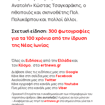
Ανατολή» Κώστας Τσαγκαράκης, ο
ηθοποιός και σκηνοθέτης Πολ.
Πολυκάρπου και πολλοί άλλοι.
Σχετική είδηση:
300 φωτογραφίες
για τα 100 χρόνια από την ίδρυση
της Νέας Ιωνίας
Όλες οι
Ειδήσεις
από την
Ελλάδα
και
τον
Κόσμο
, στο
ertnews.gr
Διάβασε όλες τις ειδήσεις μας στο
Google
Κάνε like στη σελίδα μας στο
Facebook
Ακολούθησε μας στο
Twitter
Κάνε εγγραφή στο κανάλι μας στο
Youtube
Γίνε μέλος στο κανάλι μας στο
Viber
Προσοχή! Επιτρέπεται η αναδημοσίευση των πληροφοριών του
παραπάνω άρθρου (
όχι αυτολεξεί
) ή μέρους αυτών μόνο αν:
– Αναφέρεται ως πηγή το
ertnews.gr
στο σημείο όπου γίνεται η
αναφορά.