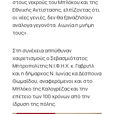
στους νεκρούς του Μπλόκου και της
Εθνικής Αντίστασης, ελπίζοντας ότι
οι νέες γενιές, δεν θα ξαναζήσουν
ανάλογα γεγονότα. Αιωνία η μνήμη
τους».
Στη συνέχεια απηύθυναν
χαιρετισμούς ο Σεβασμιότατος
Μητροπολίτης Ν.Ι.Φ.Η.Χ. κ. Γαβριήλ
και η δήμαρχος Ν. Ιωνίας κα Δέσποινα
Θωμαΐδου, αναφερόμενοι και στο
Μπλόκο της Καλογρέζας και την
επέτειο των 100 χρόνων από την
ίδρυση της πόλης.