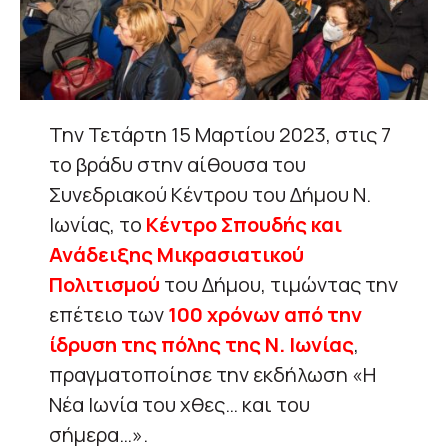
Την Τετάρτη 15 Μαρτίου 2023, στις 7
το βράδυ στην αίθουσα του
Συνεδριακού Κέντρου του Δήμου Ν.
Ιωνίας, το
Κέντρο Σπουδής και
Ανάδειξης Μικρασιατικού
Πολιτισμού
του Δήμου, τιμώντας την
επέτειο των
100 χρόνων από την
ίδρυση της πόλης της Ν. Ιωνίας
,
πραγματοποίησε την εκδήλωση «Η
Νέα Ιωνία του χθες… και του
σήμερα…».