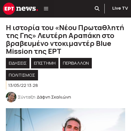
Μετάβαση
Live TV
σε
περιεχόμενο
Η ιστορία του «Νέου Πρωταθλητή
της Γης» Λευτέρη Αραπάκη στο
βραβευμένο ντοκιμαντέρ Blue
Mission της ΕΡΤ
ΕΙΔΗΣΕΙΣ
ΕΠΙΣΤΗΜΗ
ΠΕΡΙΒΆΛΛΟΝ
ΠΟΛΙΤΙΣΜΟΣ
13/05/22 13:28
Σύνταξη
Δάφνη Σκαλιώνη