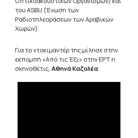
Οπτικοακουστικών Οργανισμών) και
του ASBU (Ένωση των
Ραδιοτηλεοράσεων των Αραβικών
Χωρών).
Για το ντοκιμαντέρ της μίλησε στην
εκπομπή «Από τις Έξι» στην ΕΡΤ η
σκηνοθέτις,
Αθηνά Καζολέα
.