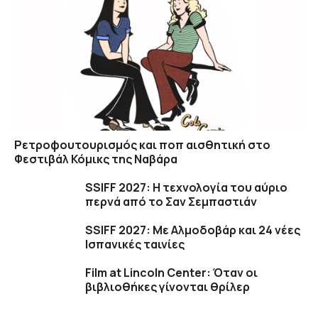
Ρετροφουτουρισμός και ποπ αισθητική στο
Φεστιβάλ Κόμικς της Ναβάρα
SSIFF 2027: Η τεχνολογία του αύριο
περνά από το Σαν Σεμπαστιάν
SSIFF 2027: Με Αλμοδοβάρ και 24 νέες
Ισπανικές ταινίες
Film at Lincoln Center: Όταν οι
βιβλιοθήκες γίνονται θρίλερ