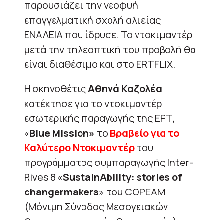
παρουσιάζει την νεοφυή
επαγγελματική σχολή αλιείας
ΕΝΑΛΕΙΑ που ίδρυσε. Το ντοκιμαντέρ
μετά την τηλεοπτική του προβολή θα
είναι διαθέσιμο και στο ERTFLIX.
Η σκηνοθέτις
Αθηνά Καζολέα
κατέκτησε για το ντοκιμαντέρ
εσωτερικής παραγωγής της ΕΡΤ,
«
Blue Mission»
το
Βραβείο για το
Καλύτερο Ντοκιμαντέρ
του
προγράμματος συμπαραγωγής Inter–
Rives 8 «
SustainAbility: stories of
changermakers
» του COPEAM
(Μόνιμη Σύνοδος Μεσογειακών