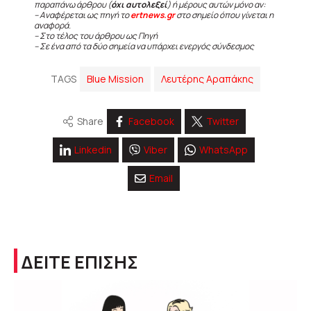
παραπάνω άρθρου (
όχι αυτολεξεί
) ή μέρους αυτών μόνο αν:
– Αναφέρεται ως πηγή το
ertnews.gr
στο σημείο όπου γίνεται η
αναφορά.
– Στο τέλος του άρθρου ως Πηγή
– Σε ένα από τα δύο σημεία να υπάρχει ενεργός σύνδεσμος
TAGS
Blue Mission
Λευτέρης Αραπάκης
Share
Facebook
Twitter
Linkedin
Viber
WhatsApp
Email
ΔΕΙΤΕ ΕΠΙΣΗΣ