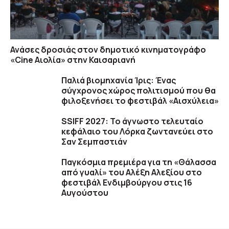
Ανάσες δροσιάς στον δημοτικό κινηματογράφο
«Cine Αιολία» στην Καισαριανή
Παλιά βιομηχανία Ίρις: Ένας
σύγχρονος χώρος πολιτισμού που θα
φιλοξενήσει το φεστιβάλ «Αισχύλεια»
SSIFF 2027: Το άγνωστο τελευταίο
κεφάλαιο του Λόρκα ζωντανεύει στο
Σαν Σεμπαστιάν
Παγκόσμια πρεμιέρα για τη «Θάλασσα
από γυαλί» του Αλέξη Αλεξίου στο
φεστιβάλ Ενδιμβούργου στις 16
Αυγούστου