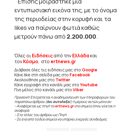
Επίσης μοιράστηκε μία
εντυπωσιακή εικόνα της, με το όνομα
της περιοδείας στην κορυφή και τα
likes να παίρνουν φωτιά καθώς
μετρούν πάνω από
2.200.000
.
Όλες οι
Ειδήσεις
από την
Ελλάδα
και
τον
Κόσμο
, στο
ertnews.gr
Διάβασε όλες τις ειδήσεις μας στο
Google
Κάνε like στη σελίδα μας στο
Facebook
Ακολούθησε μας στο
Twitter
Κάνε εγγραφή στο κανάλι μας στο
Youtube
Γίνε μέλος στο κανάλι μας στο
Viber
Προσοχή! Επιτρέπεται η αναδημοσίευση των πληροφοριών του
παραπάνω άρθρου (
όχι αυτολεξεί
) ή μέρους αυτών μόνο αν:
– Αναφέρεται ως πηγή το
ertnews.gr
στο σημείο όπου γίνεται η
αναφορά.
– Στο τέλος του άρθρου ως Πηγή
– Σε ένα από τα δύο σημεία να υπάρχει ενεργός σύνδεσμος