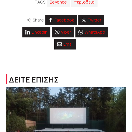
TAGS
Beyonce
περιοδεία
Share
Facebook
Twitter
Linkedin
Viber
WhatsApp
Email
ΔΕΙΤΕ ΕΠΙΣΗΣ