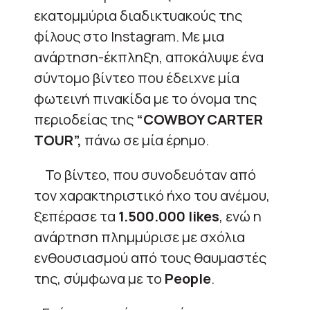
εκατομμύρια διαδικτυακούς της
φίλους στο Instagram. Με μια
ανάρτηση-έκπληξη, αποκάλυψε ένα
σύντομο βίντεο που έδειχνε μία
φωτεινή πινακίδα με το όνομα της
περιοδείας της
“COWBOY CARTER
TOUR”,
πάνω σε μία έρημο.
Το βίντεο, που συνοδευόταν από
τον χαρακτηριστικό ήχο του ανέμου,
ξεπέρασε τα
1.500.000 likes
, ενώ η
ανάρτηση πλημμύρισε με σχόλια
ενθουσιασμού από τους θαυμαστές
της, σύμφωνα με το
People
.