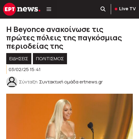
Μετάβαση
Live TV
σε
περιεχόμενο
Η Beyonce ανακοίνωσε τις
πρώτες πόλεις της παγκόσμιας
περιοδείας της
ΕΙΔΗΣΕΙΣ
ΠΟΛΙΤΙΣΜΟΣ
03/02/25 15:41
Σύνταξη
Συντακτική ομάδα ertnews.gr