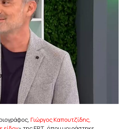
ριογράφος,
Γιώργος Καπουτζίδης,
ε είδον
» της ΕΡΤ, όπου μοιράστηκε