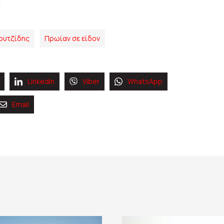
ουτζίδης
Πρωίαν σε είδον
Linkedin
Viber
WhatsApp
Email