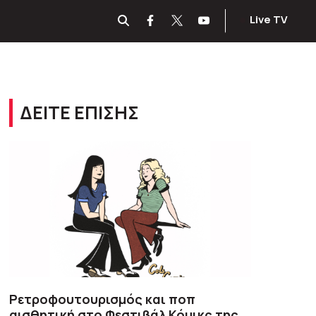
Live TV
ΔΕΙΤΕ ΕΠΙΣΗΣ
Ρετροφουτουρισμός και ποπ
αισθητική στο Φεστιβάλ Κόμικς της