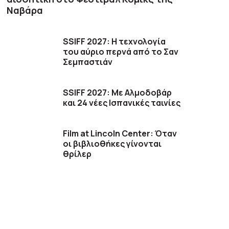
Ναβάρα
SSIFF 2027: Η τεχνολογία
του αύριο περνά από το Σαν
Σεμπαστιάν
SSIFF 2027: Με Αλμοδοβάρ
και 24 νέες Ισπανικές ταινίες
Film at Lincoln Center: Όταν
οι βιβλιοθήκες γίνονται
θρίλερ