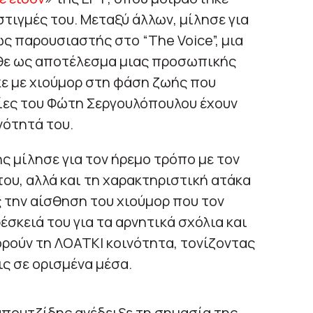
τιγμές του. Μεταξύ άλλων, μίλησε για
ς παρουσιαστής στο “The Voice”, μια
θε ως αποτέλεσμα μιας προσωπικής
ε με χιούμορ στη φάση ζωής που
ρίες του Φώτη Σεργουλόπουλου έχουν
ότητά του.
ς μίλησε για τον ήρεμο τρόπο με τον
του, αλλά και τη χαρακτηριστική ατάκα
ς την αίσθηση του χιούμορ που τον
σκειά του για τα αρνητικά σχόλια και
ρούν τη ΛΟΑΤΚΙ κοινότητα, τονίζοντας
ις σε ορισμένα μέσα.
απουτζίδης ανέδειξε τη σημασία της