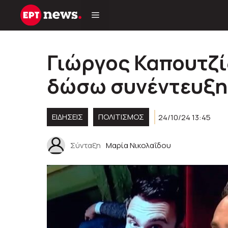
Μετάβαση
σε
περιεχόμενο
Γιώργος Καπουτζί
δώσω συνέντευξη 
ΕΙΔΗΣΕΙΣ
ΠΟΛΙΤΙΣΜΟΣ
24/10/24 13:45
Σύνταξη
Μαρία Νικολαΐδου