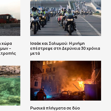
η χώρα
Ισαάκ και Σολωμού: Η μνήμη
μων –
επέστρεψε στη Δερύνεια 30 χρόνια
ιτροπής
μετά
Ρωσικά πλήγματα σε δύο