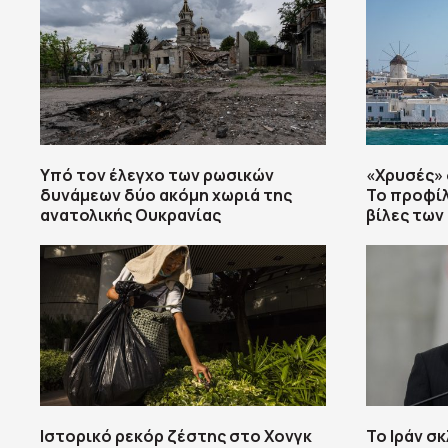
Υπό τον έλεγχο των ρωσικών
«Χρυσές» 
δυνάμεων δύο ακόμη χωριά της
Το προφίλ
ανατολικής Ουκρανίας
βίλες των
Ιστορικό ρεκόρ ζέστης στο Χονγκ
Το Ιράν σ