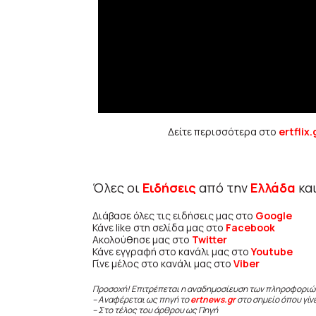
Δείτε περισσότερα στο
ertflix.
Όλες οι
Ειδήσεις
από την
Ελλάδα
κα
Διάβασε όλες τις ειδήσεις μας στο
Google
Κάνε like στη σελίδα μας στο
Facebook
Ακολούθησε μας στο
Twitter
Κάνε εγγραφή στο κανάλι μας στο
Youtube
Γίνε μέλος στο κανάλι μας στο
Viber
Προσοχή! Επιτρέπεται η αναδημοσίευση των πληροφοριώ
– Αναφέρεται ως πηγή το
ertnews.gr
στο σημείο όπου γίν
– Στο τέλος του άρθρου ως Πηγή