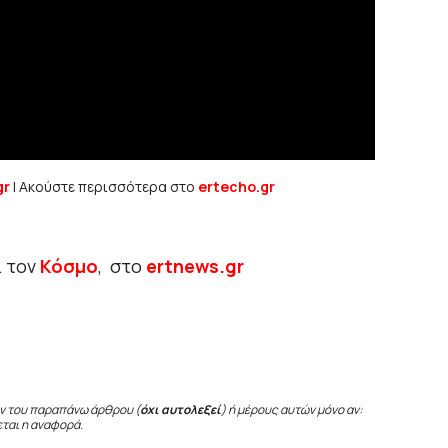
gr
| Ακούστε περισσότερα στο
ertecho.gr
ι τον
Κόσμο
, στο
ertnews.gr
ν του παραπάνω άρθρου (
όχι αυτολεξεί
) ή μέρους αυτών μόνο αν:
εται η αναφορά.