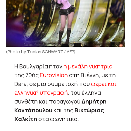
(Photo by Tobias SCHWARZ / AFP)
Η Βουλγαρία ήταν
η μεγάλη νικήτρια
της 70ής
Eurovision
στη Βιέννη, με τη
Dara, σε μια συμμετοχή που
φέρει και
ελληνική υπογραφή
, του έλληνα
συνθέτη και παραγωγού
Δημήτρη
Κοντόπουλου
και της
Βικτώριας
Χαλκίτη
στα φωνητικά.