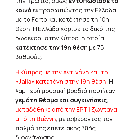
την πρωτιά, όμως
εντυπωσίασε το
κοινό
εκπροσωπώντας την Ελλάδα
με το Ferto και κατέκτησε τη 10η
θέση. Η Ελλάδα χάρισε το δικό της
δωδεκάρι στην Κύπρο, η οποία
κατέκτησε την 19η θέση
με 75
βαθμούς.
H Κύπρος με την Αντιγόνη και το
«Jalla» κατετάγη στην 19η θέση
. Η
λαμπερή μουσική βραδιά που ήταν
γεμάτη θέαμα και συγκινήσεις
,
μεταδόθηκε από την ΕΡΤ1 ζωντανά
από τη Βιέννη
, μεταφέροντας τον
παλμό της επετειακής 70ής
διοργάνωσης.