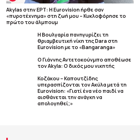
Akylas στην ΕΡΤ: Η Eurovision ήρθε σαν
«πυροτέχνημα» στη ζωή μου – Κυκλοφόρησε το
πρώτο του άλμπουμ
Η Βουλγαρία πανηγυρίζει τη
θριαμβευτική νίκη της Dara στη
Eurovision με το «Bangaranga»
O Γιάννης Αντετοκούνμπο αποθέωσε
τον Akyla: Ο δικός μου νικητής
Κοζάκου – Καπουτζίδης
υπερασπίζονται τον Ακύλα μετά τη
Eurovision: «Γιατί ένα νέο παιδί να
αισθάνεται την ανάγκη να
απολογηθεί;»