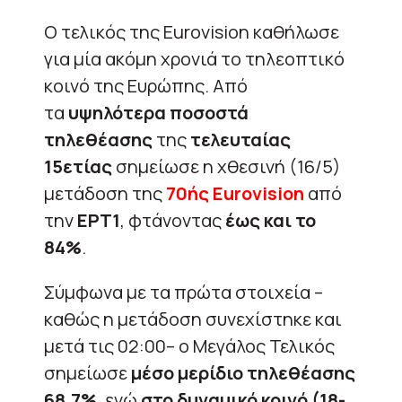
Ο τελικός της Eurovision καθήλωσε
για μία ακόμη χρονιά το τηλεοπτικό
κοινό της Ευρώπης. Από
τα
υψηλότερα ποσοστά
τηλεθέασης
της
τελευταίας
15ετίας
σημείωσε η χθεσινή (16/5)
μετάδοση της
70ής Eurovision
από
την
ΕΡΤ1
, φτάνοντας
έως και το
84%
.
Σύμφωνα με τα πρώτα στοιχεία –
καθώς η μετάδοση συνεχίστηκε και
μετά τις 02:00– ο Μεγάλος Τελικός
σημείωσε
μέσο μερίδιο τηλεθέασης
68,7%
, ενώ
στο δυναμικό κοινό (18-