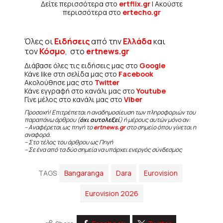
Δείτε περισσότερα στο
ertflix.gr
| Ακούστε
περισσότερα στο
ertecho.gr
Όλες οι
Ειδήσεις
από την
Ελλάδα
και
τον
Κόσμο
, στο
ertnews.gr
Διάβασε όλες τις ειδήσεις μας στο
Google
Κάνε like στη σελίδα μας στο
Facebook
Ακολούθησε μας στο
Twitter
Κάνε εγγραφή στο κανάλι μας στο
Youtube
Γίνε μέλος στο κανάλι μας στο
Viber
Προσοχή! Επιτρέπεται η αναδημοσίευση των πληροφοριών του
παραπάνω άρθρου (
όχι αυτολεξεί
) ή μέρους αυτών μόνο αν:
– Αναφέρεται ως πηγή το
ertnews.gr
στο σημείο όπου γίνεται η
αναφορά.
– Στο τέλος του άρθρου ως Πηγή
– Σε ένα από τα δύο σημεία να υπάρχει ενεργός σύνδεσμος
TAGS
Bangaranga
Dara
Eurovision
Eurovision 2026