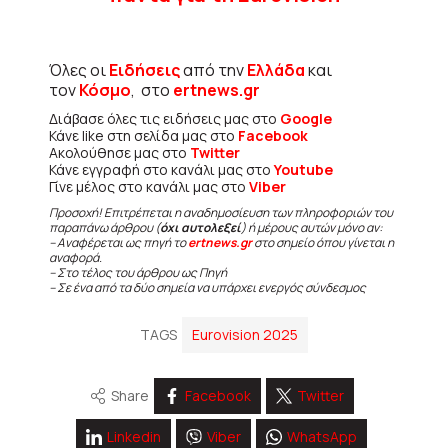
Όλες οι
Ειδήσεις
από την
Ελλάδα
και
τον
Κόσμο
, στο
ertnews.gr
Διάβασε όλες τις ειδήσεις μας στο
Google
Κάνε like στη σελίδα μας στο
Facebook
Ακολούθησε μας στο
Twitter
Κάνε εγγραφή στο κανάλι μας στο
Youtube
Γίνε μέλος στο κανάλι μας στο
Viber
Προσοχή! Επιτρέπεται η αναδημοσίευση των πληροφοριών του
παραπάνω άρθρου (
όχι αυτολεξεί
) ή μέρους αυτών μόνο αν:
– Αναφέρεται ως πηγή το
ertnews.gr
στο σημείο όπου γίνεται η
αναφορά.
– Στο τέλος του άρθρου ως Πηγή
– Σε ένα από τα δύο σημεία να υπάρχει ενεργός σύνδεσμος
TAGS
Eurovision 2025
Share
Facebook
Twitter
Linkedin
Viber
WhatsApp