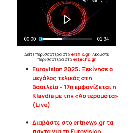
Δείτε περισσότερα στο
ertflix.gr
| Ακούστε
περισσότερα στο
ertecho.gr
Eurovision 2025: Ξεκίνησε ο
μεγάλος τελικός στη
Βασιλεία – 17η εμφανίζεται η
Klavdia με την «Αστερομάτα»
(Live)
Διαβάστε στο ertnews.gr τα
παντα για τη Eurovision