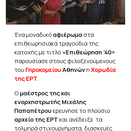
Ένα μοναδικό
αφιέρωμα
στα
επιθεωρησιακά τραγούδια της
κατοχής με τιτλο
«Επιθεώρηση ’40»
παρουσίασε στους φιλοξενούμενους
του
Γηροκομείου
Αθηνών
η
Xορωδία
της ΕΡΤ
.
Ο
μαέστρος της και
ενορχηστρωτής Μιχάλης
Παπαπέτρου
ερευνησε το πλούσιο
αρχείο της ΕΡΤ
και ανέδειξε τα
τολμηρά στιχουργήματα, διασκευές