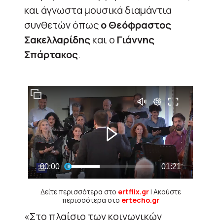
και άγνωστα μουσικά διαμάντια
συνθετών όπως
ο Θεόφραστος
Σακελλαρίδης
και ο
Γιάννης
Σπάρτακος
.
Δείτε περισσότερα στο
ertflix.gr
| Ακούστε
περισσότερα στο
ertecho.gr
«Στο πλαίσιο των κοινωνικών