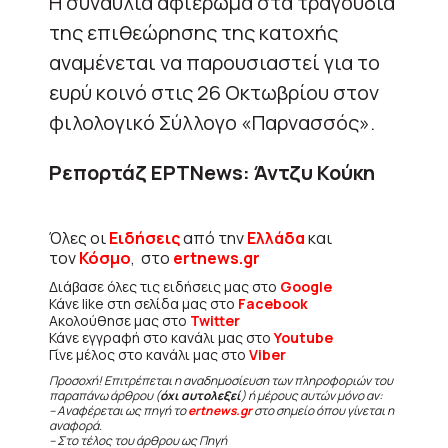
Η συναυλία αφιέρωμα στα τραγούδια
της επιθεώρησης της κατοχής
αναμένεται να παρουσιαστεί για το
ευρύ κοινό στις 26 Οκτωβρίου στον
φιλολογικό Σύλλογο «Παρνασσός».
Ρεπορτάζ ΕΡΤNews: Άντζυ Κούκη
Όλες οι
Ειδήσεις
από την
Ελλάδα
και
τον
Κόσμο
, στο
ertnews.gr
Διάβασε όλες τις ειδήσεις μας στο
Google
Κάνε like στη σελίδα μας στο
Facebook
Ακολούθησε μας στο
Twitter
Κάνε εγγραφή στο κανάλι μας στο
Youtube
Γίνε μέλος στο κανάλι μας στο
Viber
Προσοχή! Επιτρέπεται η αναδημοσίευση των πληροφοριών του
παραπάνω άρθρου (
όχι αυτολεξεί
) ή μέρους αυτών μόνο αν:
– Αναφέρεται ως πηγή το
ertnews.gr
στο σημείο όπου γίνεται η
αναφορά.
– Στο τέλος του άρθρου ως Πηγή