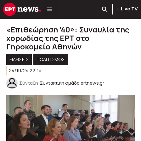
Μετάβαση
Live TV
σε
περιεχόμενο
«Επιθεώρηση ’40»: Συναυλία της
χορωδίας της ΕΡΤ στο
Γηροκομείο Αθηνών
ΕΙΔΗΣΕΙΣ
ΠΟΛΙΤΙΣΜΟΣ
24/10/24 22:15
Σύνταξη
Συντακτική ομάδα ertnews.gr