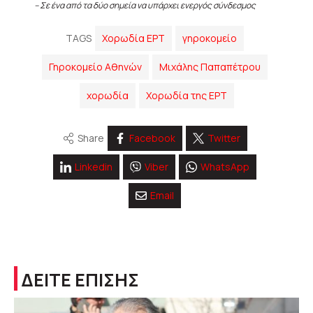
– Σε ένα από τα δύο σημεία να υπάρχει ενεργός σύνδεσμος
TAGS
Xορωδία ΕΡΤ
γηροκομείο
Γηροκομείο Αθηνών
Μιχάλης Παπαπέτρου
χορωδία
Χορωδία της ΕΡΤ
Share
Facebook
Twitter
Linkedin
Viber
WhatsApp
Email
ΔΕΙΤΕ ΕΠΙΣΗΣ