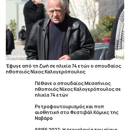
Έφυγε από τη ζωή σε ηλικία 74 ετών ο σπουδαίος
ηθοποιός Νίκος Καλογερόπουλος
Πέθανε ο σπουδαίος Μεσσήνιος
ηθοποιός Νίκος Καλογερόπουλος σε
ηλικία 74 ετών
Ρετροφουτουρισμός και ποπ
αισθητική στο Φεστιβάλ Κόμικς της
Ναβάρα
SSIFF 2027: Η τεχνολογία του αύριο