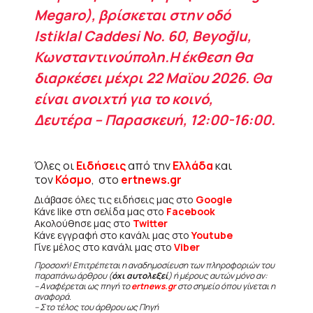
Megaro), βρίσκεται στην οδό
Istiklal Caddesi No. 60, Beyoğlu,
Κωνσταντινούπολη.Η έκθεση θα
διαρκέσει μέχρι 22 Μαϊου 2026. Θα
είναι ανοιχτή για το κοινό,
Δευτέρα – Παρασκευή, 12:00-16:00.
Όλες οι
Ειδήσεις
από την
Ελλάδα
και
τον
Κόσμο
, στο
ertnews.gr
Διάβασε όλες τις ειδήσεις μας στο
Google
Κάνε like στη σελίδα μας στο
Facebook
Ακολούθησε μας στο
Twitter
Κάνε εγγραφή στο κανάλι μας στο
Youtube
Γίνε μέλος στο κανάλι μας στο
Viber
Προσοχή! Επιτρέπεται η αναδημοσίευση των πληροφοριών του
παραπάνω άρθρου (
όχι αυτολεξεί
) ή μέρους αυτών μόνο αν:
– Αναφέρεται ως πηγή το
ertnews.gr
στο σημείο όπου γίνεται η
αναφορά.
– Στο τέλος του άρθρου ως Πηγή