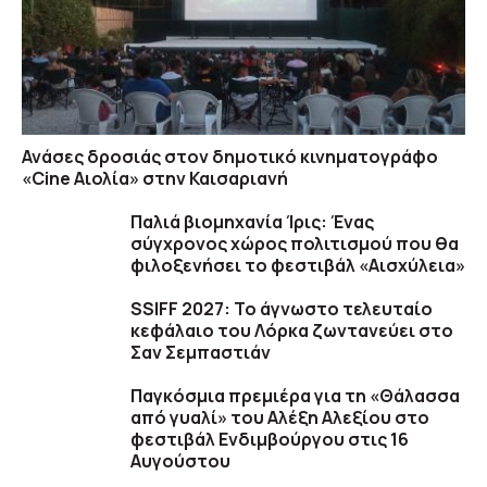
Ανάσες δροσιάς στον δημοτικό κινηματογράφο
«Cine Αιολία» στην Καισαριανή
Παλιά βιομηχανία Ίρις: Ένας
σύγχρονος χώρος πολιτισμού που θα
φιλοξενήσει το φεστιβάλ «Αισχύλεια»
SSIFF 2027: Το άγνωστο τελευταίο
κεφάλαιο του Λόρκα ζωντανεύει στο
Σαν Σεμπαστιάν
Παγκόσμια πρεμιέρα για τη «Θάλασσα
από γυαλί» του Αλέξη Αλεξίου στο
φεστιβάλ Ενδιμβούργου στις 16
Αυγούστου