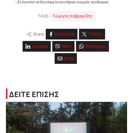
– Σε ένα από τα δύο σημεία να υπάρχει ενεργός σύνδεσμος
TAGS
Γιώργος Κεβρεκίδης
Share
Facebook
Twitter
Linkedin
Viber
WhatsApp
Email
ΔΕΙΤΕ ΕΠΙΣΗΣ