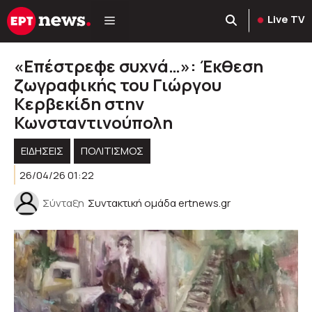
Μετάβαση
Live TV
σε
περιεχόμενο
«Επέστρεφε συχνά…»: Έκθεση
ζωγραφικής του Γιώργου
Κερβεκίδη στην
Κωνσταντινούπολη
ΕΙΔΗΣΕΙΣ
ΠΟΛΙΤΙΣΜΟΣ
26/04/26 01:22
Σύνταξη
Συντακτική ομάδα ertnews.gr