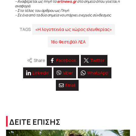
– Αναφέρεται ως πηγή το
ertnews.gr
στο σημείο όπου γίνεται η
αναφορά.
– Στο τέλος του άρθρου ως Πηγή
– Σε ένα από τα δύο σημεία να υπάρχει ενεργός σύνδεσμος
TAGS
«Η λογοτεχνία ως χώρος ελευθερίας»
18ο Φεστιβάλ ΛΕΑ
Share
Facebook
Twitter
Linkedin
Viber
WhatsApp
Email
ΔΕΙΤΕ ΕΠΙΣΗΣ