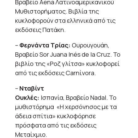
Βραβείο Aena Λατινοαμερικανικού
Μυθιστορήματος. Βιβλία της
κυκλοφορούν στα ελληνικά από τις
εκδόσεις Πατάκη.
–
Φερνάντα Τρίας:
Ουρουγουάη,
Βραβείο Sor Juana Inés de la Cruz. Το
βιβλίο της «Ροζ γλίτσα» κυκλοφορεί
από τις εκδόσεις Carnίvora.
–
Νταβίντ
Ουκλές:
Ισπανία, Βραβείο Nadal. Το
μυθιστόρημα «Η χερσόνησος με τα
άδεια σπίτια» κυκλοφόρησε
πρόσφατα από τις εκδόσεις
Μεταίχμιο.