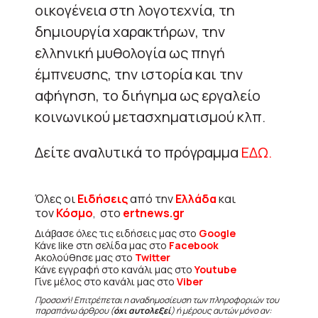
οικογένεια στη λογοτεχνία, τη
δημιουργία χαρακτήρων, την
ελληνική μυθολογία ως πηγή
έμπνευσης, την ιστορία και την
αφήγηση, το διήγημα ως εργαλείο
κοινωνικού μετασχηματισμού κλπ.
Δείτε αναλυτικά το πρόγραμμα
ΕΔΩ.
Όλες οι
Ειδήσεις
από την
Ελλάδα
και
τον
Κόσμο
, στο
ertnews.gr
Διάβασε όλες τις ειδήσεις μας στο
Google
Κάνε like στη σελίδα μας στο
Facebook
Ακολούθησε μας στο
Twitter
Κάνε εγγραφή στο κανάλι μας στο
Youtube
Γίνε μέλος στο κανάλι μας στο
Viber
Προσοχή! Επιτρέπεται η αναδημοσίευση των πληροφοριών του
παραπάνω άρθρου (
όχι αυτολεξεί
) ή μέρους αυτών μόνο αν: