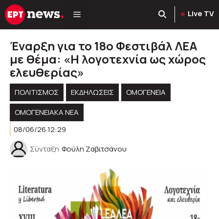
Μετάβαση
Live TV
σε
περιεχόμενο
Έναρξη για το 18ο Φεστιβάλ ΛΕΑ
με θέμα: «Η λογοτεχνία ως χώρος
ελευθερίας»
ΠΟΛΙΤΙΣΜΟΣ
ΕΚΔΗΛΏΣΕΙΣ
ΟΜΟΓΈΝΕΙΑ
ΟΜΟΓΕΝΕΙΑΚΆ ΝΈΑ
08/06/26 12:29
Σύνταξη
Φούλη Ζαβιτσάνου