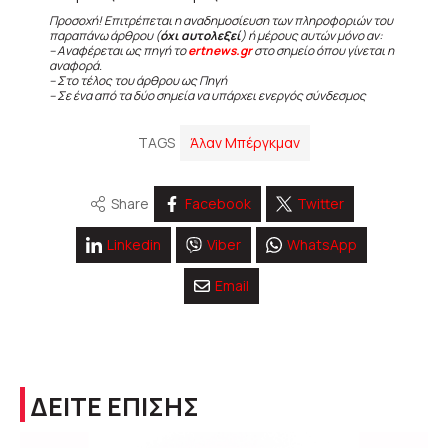
Προσοχή! Επιτρέπεται η αναδημοσίευση των πληροφοριών του
παραπάνω άρθρου (
όχι αυτολεξεί
) ή μέρους αυτών μόνο αν:
– Αναφέρεται ως πηγή το
ertnews.gr
στο σημείο όπου γίνεται η
αναφορά.
– Στο τέλος του άρθρου ως Πηγή
– Σε ένα από τα δύο σημεία να υπάρχει ενεργός σύνδεσμος
TAGS
Άλαν Μπέργκμαν
Share
Facebook
Twitter
Linkedin
Viber
WhatsApp
Email
ΔΕΙΤΕ ΕΠΙΣΗΣ