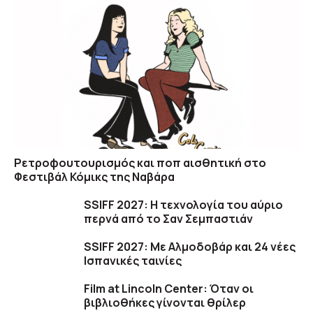
Ρετροφουτουρισμός και ποπ αισθητική στο
Φεστιβάλ Κόμικς της Ναβάρα
SSIFF 2027: Η τεχνολογία του αύριο
περνά από το Σαν Σεμπαστιάν
SSIFF 2027: Με Αλμοδοβάρ και 24 νέες
Ισπανικές ταινίες
Film at Lincoln Center: Όταν οι
βιβλιοθήκες γίνονται θρίλερ