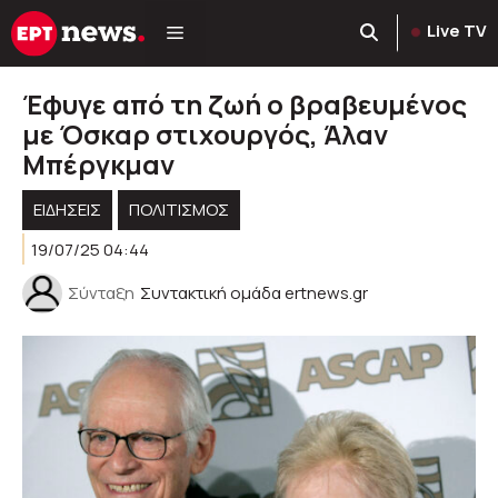
Μετάβαση
Live TV
σε
περιεχόμενο
Έφυγε από τη ζωή ο βραβευμένος
με Όσκαρ στιχουργός, Άλαν
Μπέργκμαν
ΕΙΔΗΣΕΙΣ
ΠΟΛΙΤΙΣΜΟΣ
19/07/25 04:44
Σύνταξη
Συντακτική ομάδα ertnews.gr