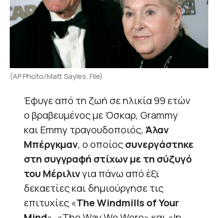
(AP Photo/Matt Sayles, File)
Έφυγε από τη ζωή σε ηλικία 99 ετών
ο βραβευμένος με Όσκαρ, Grammy
και Emmy τραγουδοποιός,
Άλαν
Μπέργκμαν
, ο οποίος
συνεργάστηκε
στη συγγραφή στίχων με τη σύζυγό
του Μέριλιν
για πάνω από έξι
δεκαετίες και δημιούργησε τις
επιτυχίες «
The Windmills of Your
Mind
», «The Way We Were» και «In