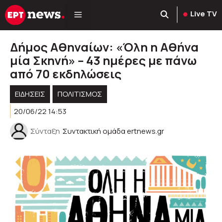
Μετάβαση
Live TV
σε
περιεχόμενο
Δήμος Αθηναίων: «Όλη η Αθήνα
μία Σκηνή» – 43 ημέρες με πάνω
από 70 εκδηλώσεις
ΕΙΔΗΣΕΙΣ
ΠΟΛΙΤΙΣΜΟΣ
20/06/22 14:53
Σύνταξη
Συντακτική ομάδα ertnews.gr