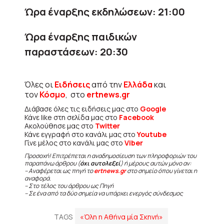
Ώρα έναρξης εκδηλώσεων: 21:00
Ώρα έναρξης παιδικών
παραστάσεων: 20:30
Όλες οι
Ειδήσεις
από την
Ελλάδα
και
τον
Κόσμο
, στο
ertnews.gr
Διάβασε όλες τις ειδήσεις μας στο
Google
Κάνε like στη σελίδα μας στο
Facebook
Ακολούθησε μας στο
Twitter
Κάνε εγγραφή στο κανάλι μας στο
Youtube
Γίνε μέλος στο κανάλι μας στο
Viber
Προσοχή! Επιτρέπεται η αναδημοσίευση των πληροφοριών του
παραπάνω άρθρου (
όχι αυτολεξεί
) ή μέρους αυτών μόνο αν:
– Αναφέρεται ως πηγή το
ertnews.gr
στο σημείο όπου γίνεται η
αναφορά.
– Στο τέλος του άρθρου ως Πηγή
– Σε ένα από τα δύο σημεία να υπάρχει ενεργός σύνδεσμος
TAGS
«Όλη η Αθήνα μία Σκηνή»