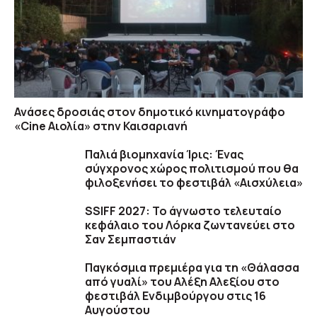
Ανάσες δροσιάς στον δημοτικό κινηματογράφο
«Cine Αιολία» στην Καισαριανή
Παλιά βιομηχανία Ίρις: Ένας
σύγχρονος χώρος πολιτισμού που θα
φιλοξενήσει το φεστιβάλ «Αισχύλεια»
SSIFF 2027: Το άγνωστο τελευταίο
κεφάλαιο του Λόρκα ζωντανεύει στο
Σαν Σεμπαστιάν
Παγκόσμια πρεμιέρα για τη «Θάλασσα
από γυαλί» του Αλέξη Αλεξίου στο
φεστιβάλ Ενδιμβούργου στις 16
Αυγούστου