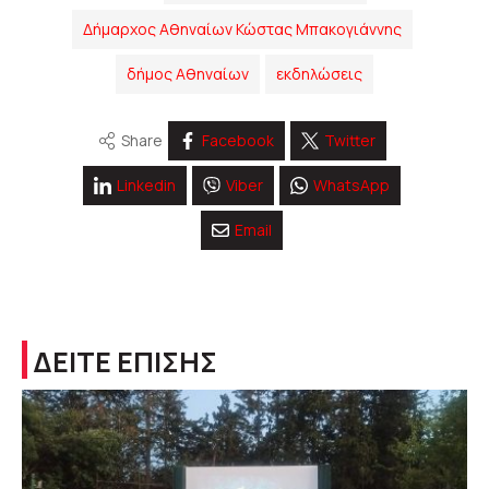
Δήμαρχος Αθηναίων Κώστας Μπακογιάννης
δήμος Αθηναίων
εκδηλώσεις
Share
Facebook
Twitter
Linkedin
Viber
WhatsApp
Email
ΔΕΙΤΕ ΕΠΙΣΗΣ