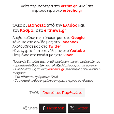
Δείτε περισσότερα στο
ertflix.gr
| Ακούστε
περισσότερα στο
ertecho.gr
Όλες οι
Ειδήσεις
από την
Ελλάδα
και
τον
Κόσμο
, στο
ertnews.gr
Διάβασε όλες τις ειδήσεις μας στο
Google
Κάνε like στη σελίδα μας στο
Facebook
Ακολούθησε μας στο
Twitter
Κάνε εγγραφή στο κανάλι μας στο
Youtube
Γίνε μέλος στο κανάλι μας στο
Viber
Προσοχή! Επιτρέπεται η αναδημοσίευση των πληροφοριών του
παραπάνω άρθρου (
όχι αυτολεξεί
) ή μέρους αυτών μόνο αν:
– Αναφέρεται ως πηγή το
ertnews.gr
στο σημείο όπου γίνεται η
αναφορά.
– Στο τέλος του άρθρου ως Πηγή
– Σε ένα από τα δύο σημεία να υπάρχει ενεργός σύνδεσμος
TAGS
Γλυπτά του Παρθενώνα
Share
Facebook
Twitter