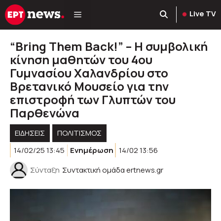
Μετάβαση
Live TV
σε
περιεχόμενο
“Bring Them Back!” – Η συμβολική
κίνηση μαθητών του 4ου
Γυμνασίου Χαλανδρίου στο
Βρετανικό Μουσείο για την
επιστροφή των Γλυπτών του
Παρθενώνα
ΕΙΔΗΣΕΙΣ
ΠΟΛΙΤΙΣΜΟΣ
14/02/25 13:45
Ενημέρωση
14/02 13:56
Σύνταξη
Συντακτική ομάδα ertnews.gr