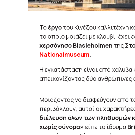
Το
έργο
του Κινέζου καλλιτέχνη κ
το οποίο μοιάζει με κλουβί, έχει
χερσόνησο Blasieholmen
της
Στ
Nationalmuseum
.
Η εγκατάσταση είναι από χάλυβα κ
απεικονίζοντας δύο ανθρώπινες 
Μοιάζοντας να διαφεύγουν από τα
περιβάλλουν, αυτοί οι χαρακτήρε
διέλευση όλων των πληθυσμών κα
χωρίς σύνορα»
είπε το ίδρυμα
Br