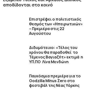
αποδίδονται στο κοινό
Επιστρέφει ο πολιτιστικός
θεσμός των «Ηπειρωτικών»
– Πρεμιέρα στις 22
Αυγούστου
Διδυμότειχο: «Τέλος του
χρόνου θα παραδοθεί το
Τέμενος Βαγιαζήτ» εκτιμά η
ΥΠ.ΠΟ Λίνα Μενδώνη
Παγκόσμια πρεμιέρα για το
Godzilla Minus Zero στο
φεστιβάλ της Νέας Υόρκης