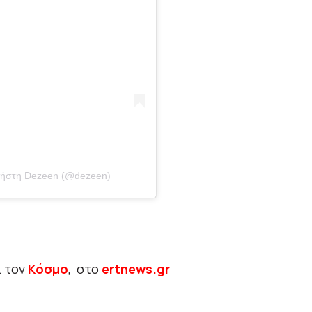
χρήστη Dezeen (@dezeen)
ι τον
Κόσμο
, στο
ertnews.gr