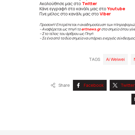
Ακολούθησε μας στο
Twitter
Κάνε εγγραφή στο κανάλι μας στο
Youtube
Γίνε μέλος στο κανάλι μας στο
Viber
Προσοχή! Επιτρέπεται η αναδημοσίευση των πληροφοριώ
– Αναφέρεται ως πηγή το
ertnews.gr
στο σημείο όπου γίν
– Στο τέλος του άρθρου ως Πηγή
– Σε ένα από τα δύο σημεία να υπάρχει ενεργός σύνδεσμος
TAGS
Ai Weiwei
Share
Facebook
Twitter