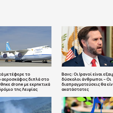
κά μετέφερε το
Βανς: Οι Ιρανοί είναι εξα
ό αεροσκάφος διπλά στο
δύσκολοι άνθρωποι – Οι
θηκε drone με εκρηκτικά
διαπραγματεύσεις θα είν
ρόμιο της Λειψίας
ακατάστατες