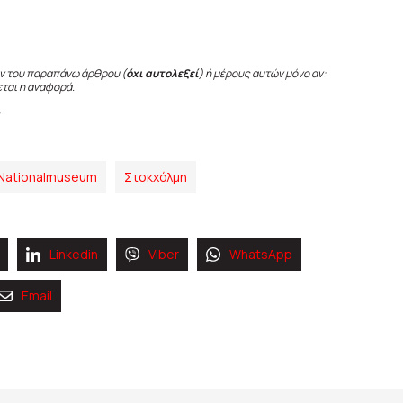
ν του παραπάνω άρθρου (
όχι αυτολεξεί
) ή μέρους αυτών μόνο αν:
εται η αναφορά.
Nationalmuseum
Στοκχόλμη
Linkedin
Viber
WhatsApp
Email