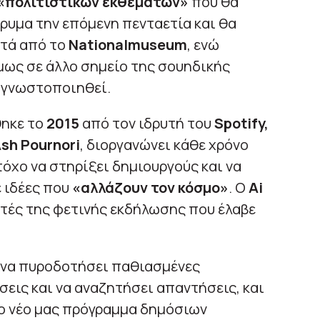
«πολιτιστικών εκθεμάτων»
που θα
ρυμα την επόμενη πενταετία και θα
τά από το
Nationalmuseum
, ενώ
ως σε άλλο σημείο της σουηδικής
 γνωστοποιηθεί.
θηκε το
2015
από τον ιδρυτή του
Spotify,
sh Pournori
, διοργανώνει κάθε χρόνο
όχο να στηρίξει δημιουργούς και να
 ιδέες που
«αλλάζουν τον κόσμο»
. Ο
Ai
τές της φετινής εκδήλωσης που έλαβε
 να πυροδοτήσει παθιασμένες
σεις και να αναζητήσει απαντήσεις, και
ο νέο μας πρόγραμμα δημόσιων