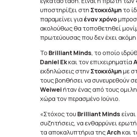
εγκατάσταση. Είναι η πρώτη των
υποστηρίξει στη
Στοκχόλμη
το ίδ
παραμείνει για
έναν χρόνο
μπροσ
ακολούθως θα τοποθετηθεί μονίμ
πρωτεύουσας που δεν έχει ακόμη
Το
Brilliant Minds
, το οποίο ιδρύ
Daniel Ek
και τον επιχειρηματία
A
εκδηλώσεις στην
Στοκχόλμη
με στ
τους βοηθήσει να συνευρεθούν σε
Weiwei
ήταν ένας από τους ομιλη
χώρα τον περασμένο Ιούνιο.
«Στόχος του
Brilliant Minds
είναι
συζητήσεις, να ενθαρρύνει ερωτή
τα αποκαλυπτήρια της
Arch
και τ