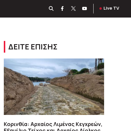
Live TV
ΔΕΙΤΕ ΕΠΙΣΗΣ
Κορινθία: Αρχαίος Λιμένας Κεγχρεών,
Εξαμίλιο Τείχος και Aρχαίος Δίολκος