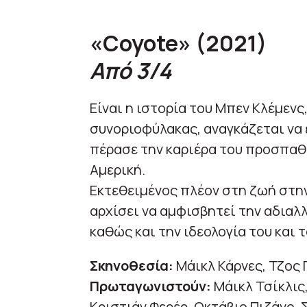
«Coyote»
(2021)
Από 3/4
Eίναι η ιστορία του Μπεν Κλέμενς
συνοριοφύλακας, αναγκάζεται να 
πέρασε την καριέρα του προσπαθ
Αμερική.
Εκτεθειμένος πλέον στη ζωή στην
αρχίσει να αμφισβητεί την αδιαλ
καθώς και την ιδεολογία του και 
Σκηνοθεσία:
Μάικλ Κάρνες, Τζος 
Πρωταγωνιστούν:
Μάικλ Τσίκλις
Κριστιάν Φερέρ, Οκτάβιο Πιζάνο,