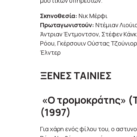
μυστικών υπηρεσιών.
Σκηνοθεσία:
Νικ Μέρφι
Πρωταγωνιστούν:
Ντέμιαν Λιούις
Άντριαν Έντμοντσον, Στέφεν Κάνκε
Ρόου, Γκέρσουιν Ούστας Τζούνιορ
Έλντερ
ΞΕΝΕΣ ΤΑΙΝΙΕΣ
«
Ο τρομοκράτης» (
(1997)
Για χάρη ενός φίλου του, ο αστυν