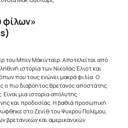
ύ φίλων»
ds)
ερ του Μπεν Μάκινταϊρ. Αποτελείται από
αληθινή ιστορία των Νίκολας Έλιοτ και
όπων που τους ενώνει μακρά φιλία. Ο
 ως ο πιο διαβόητος Βρετανός αποστάτης
. Είναι μια ιστορία απόλυτης
νης και προδοσίας. Η βαθιά προσωπική
λύφθηκε στο ζενίθ του Ψυχρού Πολέμου,
ων βρετανικών και αμερικανικών