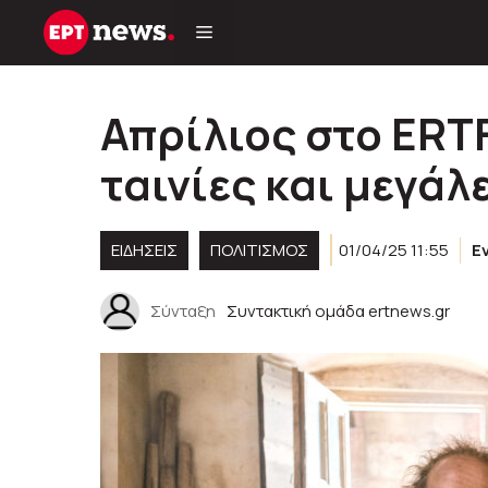
Μετάβαση
σε
περιεχόμενο
Απρίλιος στο ERTF
ταινίες και μεγάλ
ΕΙΔΗΣΕΙΣ
ΠΟΛΙΤΙΣΜΟΣ
01/04/25 11:55
Ε
Σύνταξη
Συντακτική ομάδα ertnews.gr