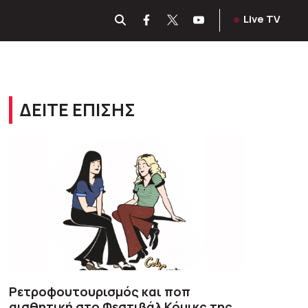
Live TV
ΔΕΙΤΕ ΕΠΙΣΗΣ
Ρετροφουτουρισμός και ποπ
αισθητική στο Φεστιβάλ Κόμικς της