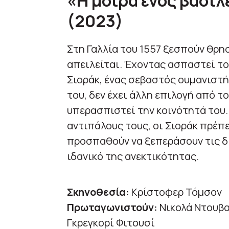
«
Η μοίρα ενός βασιλ
(2023)
Στη Γαλλία του 1557 ξεσπούν θρησ
απειλείται. Έχοντας ασπαστεί το 
Σιοράκ, ένας σεβαστός ουμανιστή
του, δεν έχει άλλη επιλογή από το
υπερασπιστεί την κοινότητά του.
αντιπάλους τους, οι Σιοράκ πρέπ
προσπαθούν να ξεπεράσουν τις δ
ιδανικό της ανεκτικότητας.
Σκηνοθεσία:
Κρίστοφερ Τόμσον
Πρωταγωνιστούν:
Νικολά Ντουβασ
Γκρεγκορί Φιτουσί