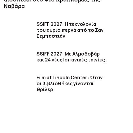
Ναβάρα
SSIFF 2027: Η τεχνολογία
του αύριο περνά από το Σαν
Σεμπαστιάν
SSIFF 2027: Με Αλμοδοβάρ
και 24 νέες Ισπανικές ταινίες
Film at Lincoln Center: Όταν
οι βιβλιοθήκες γίνονται
θρίλερ