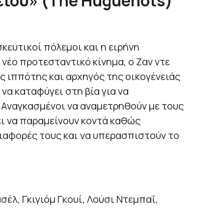
είου» (
The
Huguenots)
κευτικοί πόλεμοι και η ειρήνη
νέο προτεσταντικό κίνημα, ο Ζαν ντε
ς ιππότης και αρχηγός της οικογένειάς
 να καταφύγει στη βία για να
 Αναγκασμένοι να αναμετρηθούν με τους
ει να παραμείνουν κοντά καθώς
ιαφορές τους και να υπερασπιστούν το
έλ, Γκιγιόμ Γκουί, Λούσι Ντεμπαΐ,