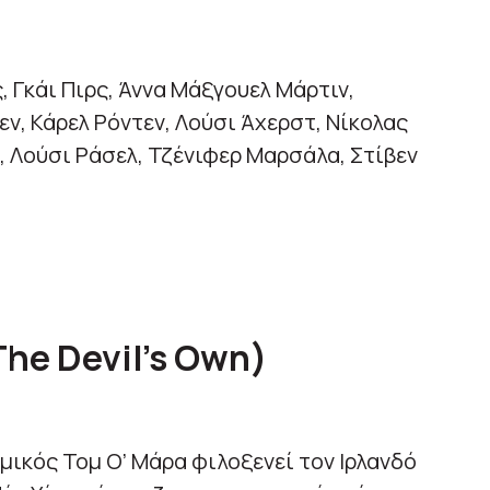
, Γκάι Πιρς, Άννα Μάξγουελ Μάρτιν,
ν, Κάρελ Ρόντεν, Λούσι Άχερστ, Νίκολας
, Λούσι Ράσελ, Τζένιφερ Μαρσάλα, Στίβεν
The
Devil
’
s
Own)
ομικός Τομ Ο’ Μάρα φιλοξενεί τον Ιρλανδό