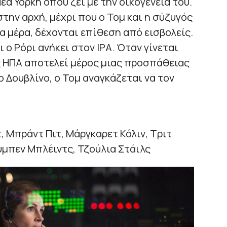
έα Υόρκη όπου ζει με την οικογένειά του.
στην αρχή, μέχρι που ο Τομ και η σύζυγός
α μέρα, δέχονται επίθεση από εισβολείς.
 ο Ρόρι ανήκει στον ΙΡΑ. Όταν γίνεται
ις ΗΠΑ αποτελεί μέρος μιας προσπάθειας
Δουβλίνο, ο Τομ αναγκάζεται να τον
 Μπράντ Πιτ, Μάργκαρετ Κόλιν, Τριτ
μπεν Μπλέιντς, Τζούλια Στάιλς