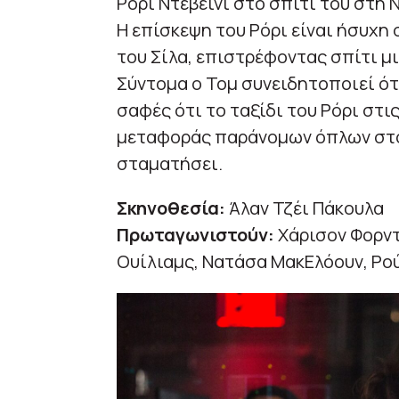
Ρόρι Ντεβέινι στο σπίτι του στη Ν
Η επίσκεψη του Ρόρι είναι ήσυχη 
του Σίλα, επιστρέφοντας σπίτι μι
Σύντομα ο Τομ συνειδητοποιεί ότι
σαφές ότι το ταξίδι του Ρόρι στ
μεταφοράς παράνομων όπλων στο 
σταματήσει.
Σκηνοθεσία:
Άλαν Τζέι Πάκουλα
Πρωταγωνιστούν:
Χάρισον Φορντ,
Ουίλιαμς, Νατάσα ΜακΕλόουν, Ρού