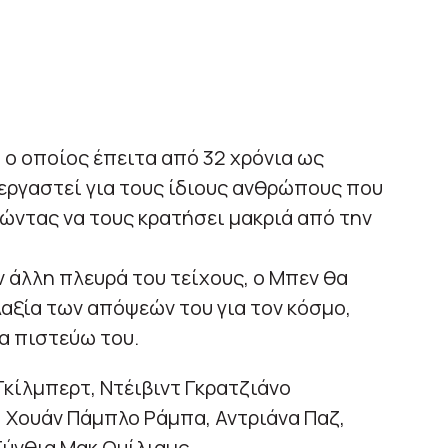
, ο οποίος έπειτα από 32 χρόνια ως
εργαστεί για τους ίδιους ανθρώπους που
ώντας να τους κρατήσει μακριά από την
 άλλη πλευρά του τείχους, ο Μπεν θα
λαξία των απόψεών του για τον κόσμο,
τα πιστεύω του.
Γκίλμπερτ, Ντέιβιντ Γκρατζιάνο
, Χουάν Πάμπλο Ράμπα, Αντριάνα Παζ,
 Σύνθια Μακ Ουίλιαμς