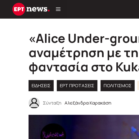
Μετάβαση
σε
περιεχόμενο
«Alice Under-grou
αναμέτρηση με τη
φαντασία στο Kuk
ΕΙΔΗΣΕΙΣ
ΕΡΤ ΠΡΟΤΑΣΕΙΣ
ΠΟΛΙΤΙΣΜΟΣ
Σύνταξη
Αλεξάνδρα Καρακάση