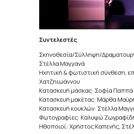
Συντελεστές
Σκηνοθεσία/Σύλληψη/Δραματουργ
Στέλλα Μαγγανά
Ηχητική & φωτιστική σύνθεση, επι
Χατζηιωάννου
Κατασκευή μάσκας: Σοφία Παππά
Κατασκευή μακέτας: Μάρθα Μαύρ
Κατασκευή κουκλών: Στέλλα Μαγ
Φωτογραφίες: Καλυψώ Ζωγραφίδη
Ηθοποιοί: Χρήστος Καπενής, Στέ