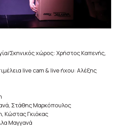
ία/Σκηνικός χώρος: Χρήστος Καπενής,
μέλεια live cam & live ήχου: Αλέξης
η
γανά, Στάθης Μαρκόπουλος
, Κώστας Γκιόκας
λλα Μαγγανά