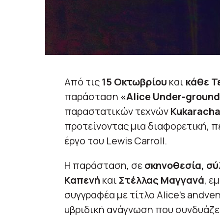
Από τις
15 Οκτωβρίου
και
κάθε Τ
παράσταση
«Alice Under-groun
παραστατικών τεχνών
Kukaracha
προτείνοντας μια διαφορετική, π
έργο του Lewis Carroll.
Η παράσταση, σε
σκηνοθεσία, σύ
Καπενή
και
Στέλλας Μαγγανά
, ε
συγγραφέα με τίτλο Alice’s andve
υβριδική ανάγνωση που συνδυάζε