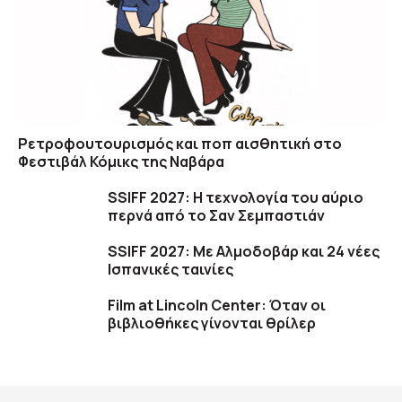
Ρετροφουτουρισμός και ποπ αισθητική στο
Φεστιβάλ Κόμικς της Ναβάρα
SSIFF 2027: Η τεχνολογία του αύριο
περνά από το Σαν Σεμπαστιάν
SSIFF 2027: Με Αλμοδοβάρ και 24 νέες
Ισπανικές ταινίες
Film at Lincoln Center: Όταν οι
βιβλιοθήκες γίνονται θρίλερ