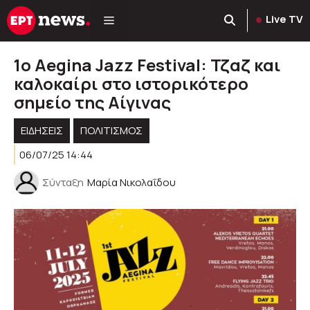
Μετάβαση
Live TV
σε
περιεχόμενο
1ο Aegina Jazz Festival: Τζαζ και
καλοκαίρι στο ιστορικότερο
σημείο της Αίγινας
ΕΙΔΗΣΕΙΣ
ΠΟΛΙΤΙΣΜΟΣ
06/07/25 14:44
Σύνταξη
Μαρία Νικολαΐδου