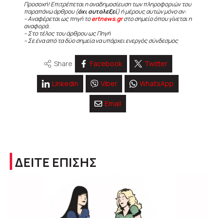
Προσοχή! Επιτρέπεται η αναδημοσίευση των πληροφοριών του
παραπάνω άρθρου (
όχι αυτολεξεί
) ή μέρους αυτών μόνο αν:
– Αναφέρεται ως πηγή το
ertnews.gr
στο σημείο όπου γίνεται η
αναφορά.
– Στο τέλος του άρθρου ως Πηγή
– Σε ένα από τα δύο σημεία να υπάρχει ενεργός σύνδεσμος
Share
Facebook
Twitter
Linkedin
Viber
WhatsApp
Email
ΔΕΙΤΕ ΕΠΙΣΗΣ