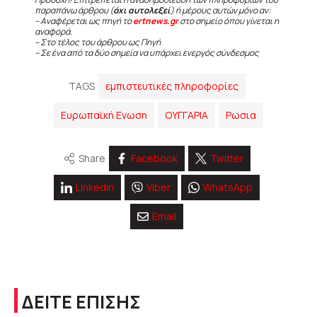
παραπάνω άρθρου (
όχι αυτολεξεί
) ή μέρους αυτών μόνο αν:
– Αναφέρεται ως πηγή το
ertnews.gr
στο σημείο όπου γίνεται η
αναφορά.
– Στο τέλος του άρθρου ως Πηγή
– Σε ένα από τα δύο σημεία να υπάρχει ενεργός σύνδεσμος
TAGS
εμπιστευτικές πληροφορίες
Ευρωπαϊκή Ενωση
ΟΥΓΓΑΡΙΑ
Ρωσια
Share
Facebook
Twitter
Linkedin
Viber
WhatsApp
Email
ΔΕΙΤΕ ΕΠΙΣΗΣ