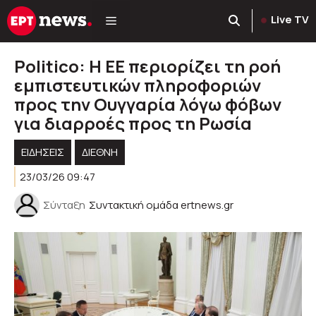
Μετάβαση
Live TV
σε
περιεχόμενο
Politico: Η ΕΕ περιορίζει τη ροή
εμπιστευτικών πληροφοριών
προς την Ουγγαρία λόγω φόβων
για διαρροές προς τη Ρωσία
ΕΙΔΗΣΕΙΣ
ΔΙΕΘΝΗ
23/03/26 09:47
Σύνταξη
Συντακτική ομάδα ertnews.gr