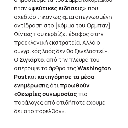
ήταν
«ψεύτικες ειδήσεις»
που
σχεδιάστηκαν ως «μια απεγνωσμένη
αντίδραση στο [κόμμα του Όρμπαν]
Φίντες που κερδίζει έδαφος στην
προεκλογική εκστρατεία. Αλλά ο
ουγγρικός λαός δεν θα ξεγελαστεί».
Ο
Σιγιάρτο
, από την πλευρά του,
απέρριψε το άρθρο της
Washington
Post
και
κατηγόρησε τα μέσα
ενημέρωσης
ότι
προωθούν
«
θεωρίες συνωμοσίας
πιο
παράλογες από οτιδήποτε έχουμε
δει στο παρελθόν».