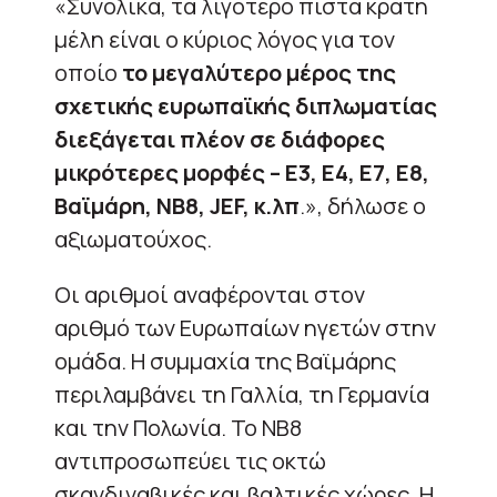
«Συνολικά, τα λιγότερο πιστά κράτη
μέλη είναι ο κύριος λόγος για τον
οποίο
το μεγαλύτερο μέρος της
σχετικής ευρωπαϊκής διπλωματίας
διεξάγεται πλέον σε διάφορες
μικρότερες μορφές – E3, E4, E7, E8,
Βαϊμάρη, NB8, JEF, κ.λπ
.», δήλωσε ο
αξιωματούχος.
Οι αριθμοί αναφέρονται στον
αριθμό των Ευρωπαίων ηγετών στην
ομάδα. Η συμμαχία της Βαϊμάρης
περιλαμβάνει τη Γαλλία, τη Γερμανία
και την Πολωνία. Το NB8
αντιπροσωπεύει τις οκτώ
σκανδιναβικές και βαλτικές χώρες. Η