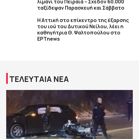
λιμάνι του Πειραιά – Σχεδόν 60.000
ταξίδεψαν Παρασκευή και Σάββατο
Η Αττική στο επίκεντρο της έξαρσης
του ιού του Δυτικού Νείλου, λέει η
καθηγήτρια Θ. Ψαλτοπούλου στο
ΕΡΤnews
ΤΕΛΕΥΤΑΙΑ ΝΕΑ