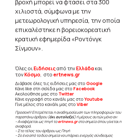
βροχή μπορεί να φτάσει στα 300
χιλιοστά, σύμφωνα με την
μετεωρολογική υπηρεσία, την οποία
επικαλέστηκε η βορειοκορεατική
κρατική εφημερίδα «Ροντόνγκ
Σίνμουν».
Όλες οι
Ειδήσεις
από την
Ελλάδα
και
τον
Κόσμο
, στο
ertnews.gr
Διάβασε όλες τις ειδήσεις μας στο
Google
Κάνε like στη σελίδα μας στο
Facebook
Ακολούθησε μας στο
Twitter
Κάνε εγγραφή στο κανάλι μας στο
Youtube
Γίνε μέλος στο κανάλι μας στο
Viber
Προσοχή! Επιτρέπεται η αναδημοσίευση των πληροφοριών του
παραπάνω άρθρου (
όχι αυτολεξεί
) ή μέρους αυτών μόνο αν:
– Αναφέρεται ως πηγή το
ertnews.gr
στο σημείο όπου γίνεται η
αναφορά.
– Στο τέλος του άρθρου ως Πηγή
– Σε ένα από τα δύο σημεία να υπάρχει ενεργός σύνδεσμος