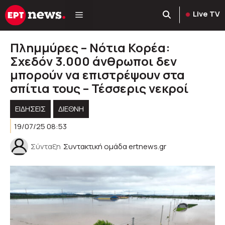
Μετάβαση
Live TV
σε
περιεχόμενο
Πλημμύρες – Νότια Κορέα:
Σχεδόν 3.000 άνθρωποι δεν
μπορούν να επιστρέψουν στα
σπίτια τους – Τέσσερις νεκροί
ΕΙΔΗΣΕΙΣ
ΔΙΕΘΝΗ
19/07/25 08:53
Σύνταξη
Συντακτική ομάδα ertnews.gr