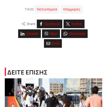
TAGS
Νότια Κορέα
πλημμύρες
Share
Facebook
Twitter
Linkedin
Viber
WhatsApp
Email
ΔΕΙΤΕ ΕΠΙΣΗΣ