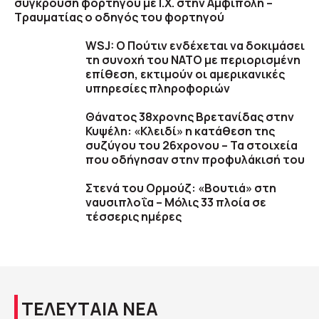
σύγκρουση φορτηγού με Ι.Χ. στην Αμφίπολη –
Τραυματίας ο οδηγός του φορτηγού
WSJ: Ο Πούτιν ενδέχεται να δοκιμάσει
τη συνοχή του ΝΑΤΟ με περιορισμένη
επίθεση, εκτιμούν οι αμερικανικές
υπηρεσίες πληροφοριών
Θάνατος 38χρονης Βρετανίδας στην
Κυψέλη: «Κλειδί» η κατάθεση της
συζύγου του 26χρονου – Τα στοιχεία
που οδήγησαν στην προφυλάκισή του
Στενά του Ορμούζ: «Βουτιά» στη
ναυσιπλοΐα – Μόλις 33 πλοία σε
τέσσερις ημέρες
ΤΕΛΕΥΤΑΙΑ ΝΕΑ