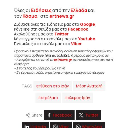
Όλες οι
Ειδήσεις
από την
Ελλάδα
και
τον
Κόσμο
, στο
ertnews.gr
Διάβασε όλες τις ειδήσεις μας στο
Google
Κάνε like στη σελίδα μας στο
Facebook
Ακολούθησε μας στο
Twitter
Κάνε εγγραφή στο κανάλι μας στο
Youtube
Γίνε μέλος στο κανάλι μας στο
Viber
Προσοχή! Επιτρέπεται η αναδημοσίευση των πληροφοριών του
παραπάνω άρθρου (
όχι αυτολεξεί
) ή μέρους αυτών μόνο αν:
– Αναφέρεται ως πηγή το
ertnews.gr
στο σημείο όπου γίνεται η
αναφορά.
– Στο τέλος του άρθρου ως Πηγή
– Σε ένα από τα δύο σημεία να υπάρχει ενεργός σύνδεσμος
TAGS
επίθεση στο Ιράν
Μέση Ανατολή
πετρέλαιο
πόλεμος Ιράν
Share
Facebook
Twitter
Linkedin
Viber
WhatsApp