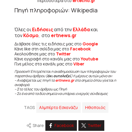
περισσότερα στο
ertecho.gr
Πηγή πληροφοριών: Wikipedia
Όλες οι
Ειδήσεις
από την
Ελλάδα
και
τον
Κόσμο
, στο
ertnews.gr
Διάβασε όλες τις ειδήσεις μας στο
Google
Κάνε like στη σελίδα μας στο
Facebook
Ακολούθησε μας στο
Twitter
Κάνε εγγραφή στο κανάλι μας στο
Youtube
Γίνε μέλος στο κανάλι μας στο
Viber
Προσοχή! Επιτρέπεται η αναδημοσίευση των πληροφοριών του
παραπάνω άρθρου (
όχι αυτολεξεί
) ή μέρους αυτών μόνο αν:
– Αναφέρεται ως πηγή το
ertnews.gr
στο σημείο όπου γίνεται η
αναφορά.
– Στο τέλος του άρθρου ως Πηγή
– Σε ένα από τα δύο σημεία να υπάρχει ενεργός σύνδεσμος
TAGS
Αλμπέρτο Εσκενάζυ
Ηθοποιός
Share
Facebook
Twitter