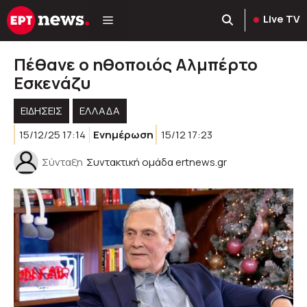
Μετάβαση
Live TV
σε
περιεχόμενο
Πέθανε ο ηθοποιός Αλμπέρτο
Εσκενάζυ
ΕΙΔΗΣΕΙΣ
ΕΛΛΑΔΑ
15/12/25 17:14
Ενημέρωση
15/12 17:23
Σύνταξη
Συντακτική ομάδα ertnews.gr