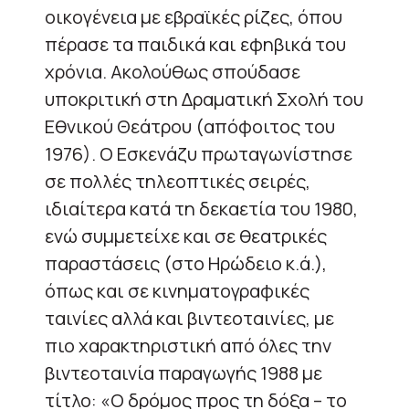
οικογένεια με εβραϊκές ρίζες, όπου
πέρασε τα παιδικά και εφηβικά του
χρόνια. Ακολούθως σπούδασε
υποκριτική στη Δραματική Σχολή του
Εθνικού Θεάτρου (απόφοιτος του
1976). Ο Εσκενάζυ πρωταγωνίστησε
σε πολλές τηλεοπτικές σειρές,
ιδιαίτερα κατά τη δεκαετία του 1980,
ενώ συμμετείχε και σε θεατρικές
παραστάσεις (στο Ηρώδειο κ.ά.),
όπως και σε κινηματογραφικές
ταινίες αλλά και βιντεοταινίες, με
πιο χαρακτηριστική από όλες την
βιντεοταινία παραγωγής 1988 με
τίτλο: «Ο δρόμος προς τη δόξα – το