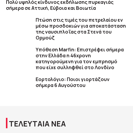
Πολύ υψηλός κίνδυνος εκδήλωσης πυρκαγιάς
σήμερα σε Αττική, Εύβοια και Βοιωτία
Πτώση στις τιμές του πετρελαίου εν
μέσω προσδοκιών για αποκατάσταση
της ναυσιπλοΐας στα Στενά του
Ορμούζ
Υπόθεση Marfin: Επιστρέφει σήμερα
στην Ελλάδα η 46χρονη
κατηγορούμενη για τον εμπρησμό
που είχε συλληφθεί στο Λονδίνο
Εορτολόγιο: Ποιοι γιορτάζουν
σήμερα 6 Αυγούστου
ΤΕΛΕΥΤΑΙΑ ΝΕΑ