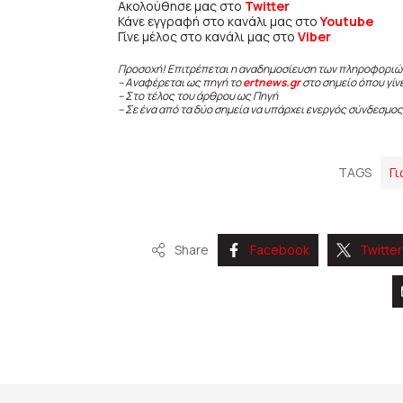
Ακολούθησε μας στο
Twitter
Κάνε εγγραφή στο κανάλι μας στο
Youtube
Γίνε μέλος στο κανάλι μας στο
Viber
Προσοχή! Επιτρέπεται η αναδημοσίευση των πληροφοριώ
– Αναφέρεται ως πηγή το
ertnews.gr
στο σημείο όπου γίν
– Στο τέλος του άρθρου ως Πηγή
– Σε ένα από τα δύο σημεία να υπάρχει ενεργός σύνδεσμος
TAGS
Γ
Share
Facebook
Twitter