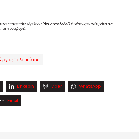
ν του παραπάνω άρθρου (
όχι αυτολεξεί
) ή μέρους αυτών μόνο αν:
εται η αναφορά.
ιώργος Παλαμιώτης
Linkedin
Viber
WhatsApp
Email