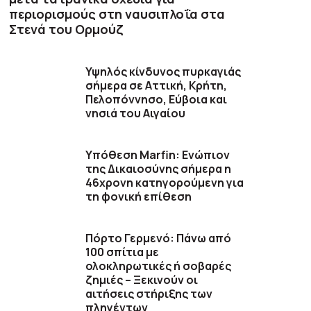
περιορισμούς στη ναυσιπλοΐα στα
Στενά του Ορμούζ
Υψηλός κίνδυνος πυρκαγιάς
σήμερα σε Αττική, Κρήτη,
Πελοπόννησο, Εύβοια και
νησιά του Αιγαίου
Υπόθεση Marfin: Ενώπιον
της Δικαιοσύνης σήμερα η
46χρονη κατηγορούμενη για
τη φονική επίθεση
Πόρτο Γερμενό: Πάνω από
100 σπίτια με
ολοκληρωτικές ή σοβαρές
ζημιές – Ξεκινούν οι
αιτήσεις στήριξης των
πληγέντων