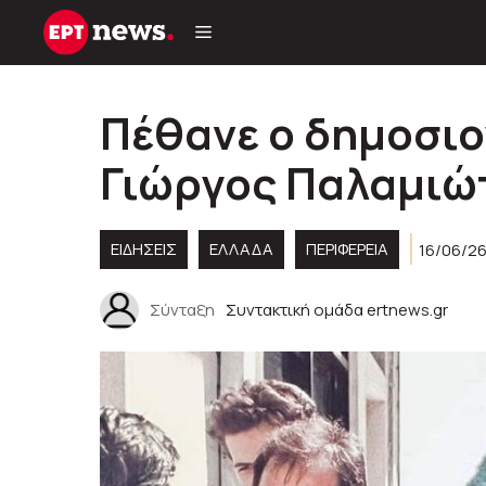
Μετάβαση
σε
περιεχόμενο
Πέθανε ο δημοσι
Γιώργος Παλαμιώ
ΕΙΔΗΣΕΙΣ
ΕΛΛΑΔΑ
ΠΕΡΙΦΈΡΕΙΑ
16/06/26
Σύνταξη
Συντακτική ομάδα ertnews.gr