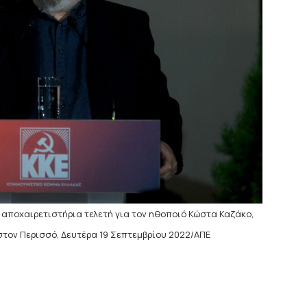
 αποχαιρετιστήρια τελετή για τον ηθοποιό Κώστα Καζάκο,
 στον Περισσό, Δευτέρα 19 Σεπτεμβρίου 2022/ΑΠΕ