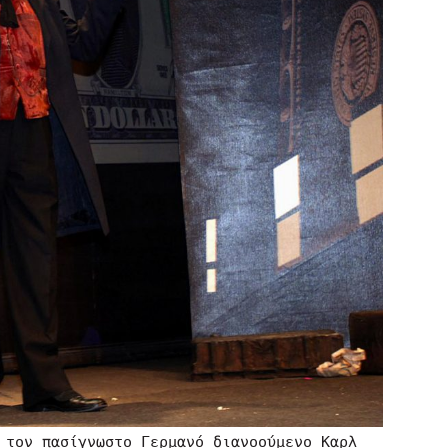
 τον πασίγνωστο Γερμανό διανοούμενο Καρλ