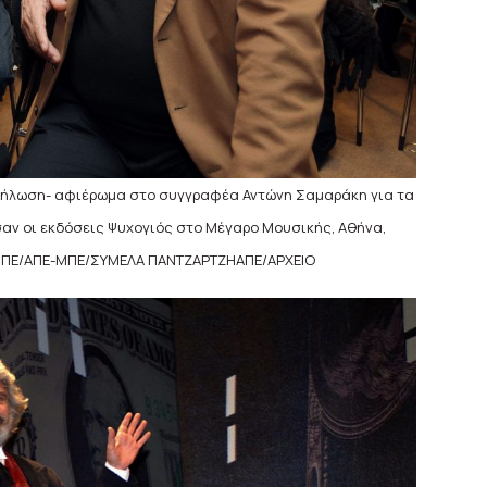
κδήλωση- αφιέρωμα στο συγγραφέα Αντώνη Σαμαράκη για τα
σαν οι εκδόσεις Ψυχογιός στο Μέγαρο Μουσικής, Αθήνα,
Ε-ΜΠΕ/ΑΠΕ-ΜΠΕ/ΣΥΜΕΛΑ ΠΑΝΤΖΑΡΤΖΗΑΠΕ/ΑΡΧΕΙΟ