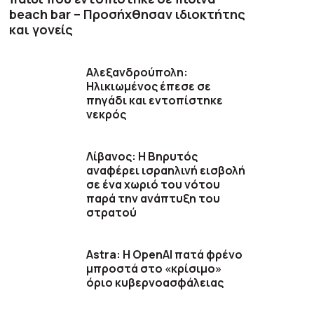
beach bar – Προσήχθησαν ιδιοκτήτης
και γονείς
Αλεξανδρούπολη:
Ηλικιωμένος έπεσε σε
πηγάδι και εντοπίστηκε
νεκρός
Λίβανος: Η Βηρυτός
αναφέρει ισραηλινή εισβολή
σε ένα χωριό του νότου
παρά την ανάπτυξη του
στρατού
Astra: Η OpenAI πατά φρένο
μπροστά στο «κρίσιμο»
όριο κυβερνοασφάλειας