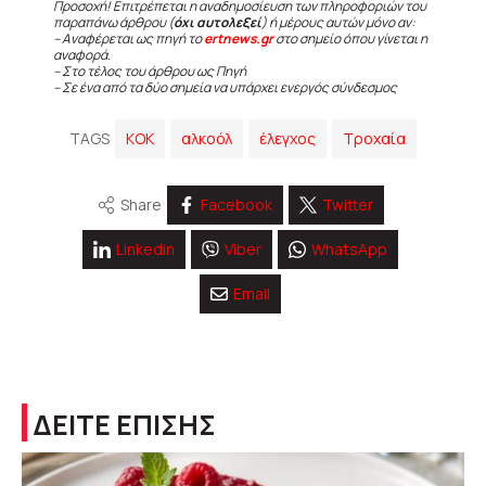
Προσοχή! Επιτρέπεται η αναδημοσίευση των πληροφοριών του
παραπάνω άρθρου (
όχι αυτολεξεί
) ή μέρους αυτών μόνο αν:
– Αναφέρεται ως πηγή το
ertnews.gr
στο σημείο όπου γίνεται η
αναφορά.
– Στο τέλος του άρθρου ως Πηγή
– Σε ένα από τα δύο σημεία να υπάρχει ενεργός σύνδεσμος
TAGS
KOK
αλκοόλ
έλεγχος
Τροχαία
Share
Facebook
Twitter
Linkedin
Viber
WhatsApp
Email
ΔΕΙΤΕ ΕΠΙΣΗΣ