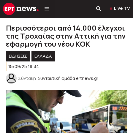
Μετάβαση
Live TV
σε
περιεχόμενο
Περισσότεροι από 14.000 έλεγχοι
της Τροχαίας στην Αττική για την
εφαρμογή του νέου ΚΟΚ
ΕΙΔΗΣΕΙΣ
ΕΛΛΑΔΑ
15/09/25 19:34
Σύνταξη
Συντακτική ομάδα ertnews.gr