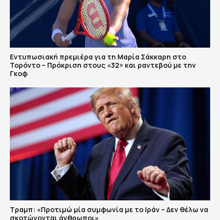
Εντυπωσιακή πρεμιέρα για τη Μαρία Σάκκαρη στο
Τορόντο – Πρόκριση στους «32» και ραντεβού με την
Γκοφ
Τραμπ: «Προτιμώ μία συμφωνία με το Ιράν – Δεν θέλω να
σκοτώνονται άνθρωποι»