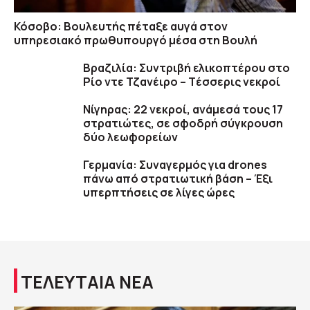
Κόσοβο: Βουλευτής πέταξε αυγά στον
υπηρεσιακό πρωθυπουργό μέσα στη Βουλή
Βραζιλία: Συντριβή ελικοπτέρου στο
Ρίο ντε Τζανέιρο – Tέσσερις νεκροί
Νίγηρας: 22 νεκροί, ανάμεσά τους 17
στρατιώτες, σε σφοδρή σύγκρουση
δύο λεωφορείων
Γερμανία: Συναγερμός για drones
πάνω από στρατιωτική βάση – Έξι
υπερπτήσεις σε λίγες ώρες
ΤΕΛΕΥΤΑΙΑ ΝΕΑ