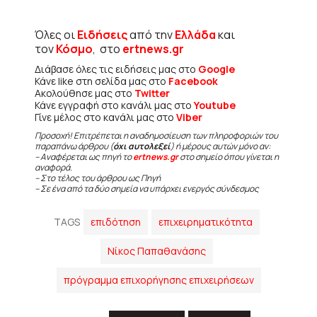
Όλες οι
Ειδήσεις
από την
Ελλάδα
και
τον
Κόσμο
, στο
ertnews.gr
Διάβασε όλες τις ειδήσεις μας στο
Google
Κάνε like στη σελίδα μας στο
Facebook
Ακολούθησε μας στο
Twitter
Κάνε εγγραφή στο κανάλι μας στο
Youtube
Γίνε μέλος στο κανάλι μας στο
Viber
Προσοχή! Επιτρέπεται η αναδημοσίευση των πληροφοριών του
παραπάνω άρθρου (
όχι αυτολεξεί
) ή μέρους αυτών μόνο αν:
– Αναφέρεται ως πηγή το
ertnews.gr
στο σημείο όπου γίνεται η
αναφορά.
– Στο τέλος του άρθρου ως Πηγή
– Σε ένα από τα δύο σημεία να υπάρχει ενεργός σύνδεσμος
TAGS
επιδότηση
επιχειρηματικότητα
Νίκος Παπαθανάσης
πρόγραμμα επιχορήγησης επιχειρήσεων