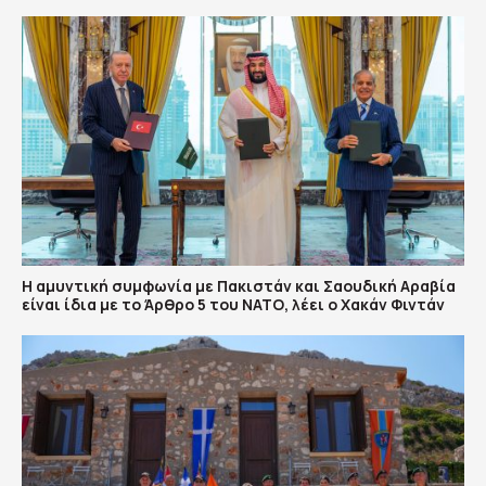
Η αμυντική συμφωνία με Πακιστάν και Σαουδική Αραβία
είναι ίδια με το Άρθρο 5 του ΝΑΤΟ, λέει ο Χακάν Φιντάν