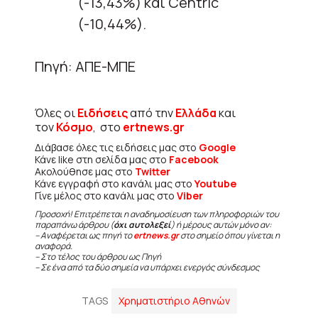
(-13,43%) και Centric
(-10,44%).
Πηγή: ΑΠΕ-ΜΠΕ
Όλες οι
Ειδήσεις
από την
Ελλάδα
και
τον
Κόσμο
, στο
ertnews.gr
Διάβασε όλες τις ειδήσεις μας στο
Google
Κάνε like στη σελίδα μας στο
Facebook
Ακολούθησε μας στο
Twitter
Κάνε εγγραφή στο κανάλι μας στο
Youtube
Γίνε μέλος στο κανάλι μας στο
Viber
Προσοχή! Επιτρέπεται η αναδημοσίευση των πληροφοριών του
παραπάνω άρθρου (
όχι αυτολεξεί
) ή μέρους αυτών μόνο αν:
– Αναφέρεται ως πηγή το
ertnews.gr
στο σημείο όπου γίνεται η
αναφορά.
– Στο τέλος του άρθρου ως Πηγή
– Σε ένα από τα δύο σημεία να υπάρχει ενεργός σύνδεσμος
TAGS
Χρηματιστήριο Αθηνών