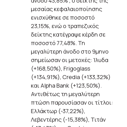
άνοδο 43,85% , ο δείκτης της
μεσαίας κεφαλαιοποίησης
ενισχύθηκε σε ποσοστό
23,15%, ενώ ο τραπεζικός
δείκτης κατέγραψε κέρδη σε
ποσοστό 77,48%. Τη
μεγαλύτερη άνοδο στο 9μηνο
σημείωσαν οι μετοχές: Ίλυδα
(+168,50%), Frigoglass
(+134,91%), Credia (+133,32%)
και Alpha Bank (+123,50%).
Αντιθέτως τη μεγαλύτερη
πτώση παρουσίασαν οι τίτλοι:
Ελλάκτωρ (-37,22%),
Λεβεντέρης (-15,38%), Τιτάν