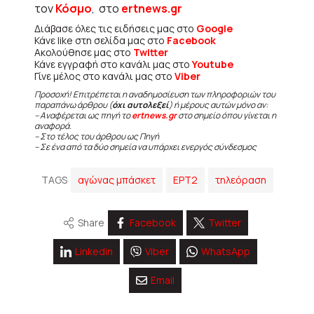
τον
Κόσμο
, στο
ertnews.gr
Διάβασε όλες τις ειδήσεις μας στο
Google
Κάνε like στη σελίδα μας στο
Facebook
Ακολούθησε μας στο
Twitter
Κάνε εγγραφή στο κανάλι μας στο
Youtube
Γίνε μέλος στο κανάλι μας στο
Viber
Προσοχή! Επιτρέπεται η αναδημοσίευση των πληροφοριών του
παραπάνω άρθρου (
όχι αυτολεξεί
) ή μέρους αυτών μόνο αν:
– Αναφέρεται ως πηγή το
ertnews.gr
στο σημείο όπου γίνεται η
αναφορά.
– Στο τέλος του άρθρου ως Πηγή
– Σε ένα από τα δύο σημεία να υπάρχει ενεργός σύνδεσμος
TAGS
αγώνας μπάσκετ
ΕΡΤ2
τηλεόραση
Share
Facebook
Twitter
Linkedin
Viber
WhatsApp
Email