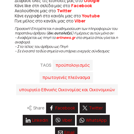
Διάβασε όλες τις ειδήσεις μας στο
Google
Κάνε like στη σελίδα μας στο
Facebook
Ακολούθησε μας στο
Twitter
Κάνε εγγραφή στο κανάλι μας στο
Youtube
Γίνε μέλος στο κανάλι μας στο
Viber
Προσοχή! Επιτρέπεται η αναδημοσίευση των πληροφοριών του
παραπάνω άρθρου (
όχι αυτολεξεί
) ή μέρους αυτών μόνο αν:
– Αναφέρεται ως πηγή το
ertnews.gr
στο σημείο όπου γίνεται η
αναφορά.
– Στο τέλος του άρθρου ως Πηγή
– Σε ένα από τα δύο σημεία να υπάρχει ενεργός σύνδεσμος
TAGS
προϋπολογισμός
πρωτογενές πλεόνασμα
υπουργείο Εθνικής Οικονομίας και Οικονομικών
Share
Facebook
Twitter
Linkedin
Viber
WhatsApp
Email