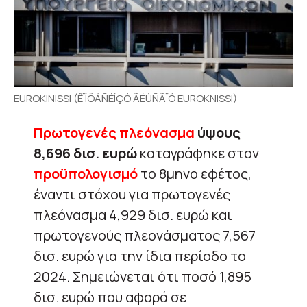
EUROKINISSI (ÊÏÍÔÁÑÉÍÇÓ ÃÉÙÑÃÏÓ EUROKNISSI)
Πρωτογενές πλεόνασμα
ύψους
8,696 δισ. ευρώ
καταγράφηκε στον
προϋπολογισμό
το 8μηνο εφέτος,
έναντι στόχου για πρωτογενές
πλεόνασμα 4,929 δισ. ευρώ και
πρωτογενούς πλεονάσματος 7,567
δισ. ευρώ για την ίδια περίοδο το
2024. Σημειώνεται ότι ποσό 1,895
δισ. ευρώ που αφορά σε