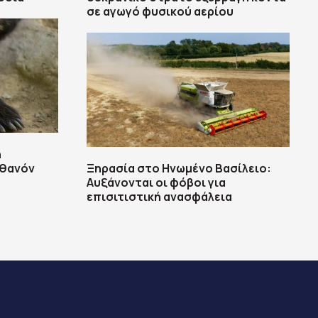
σε αγωγό φυσικού αερίου
ή
ιθανόν
Ξηρασία στο Ηνωμένο Βασίλειο:
Αυξάνονται οι φόβοι για
επισιτιστική ανασφάλεια