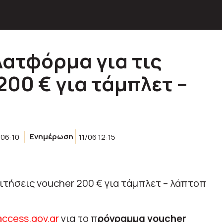
λατφόρμα για τις
200 € για τάμπλετ –
 06:10
Ενημέρωση
11/06 12:15
access.gov.gr
για το π
ρόγραμμα voucher