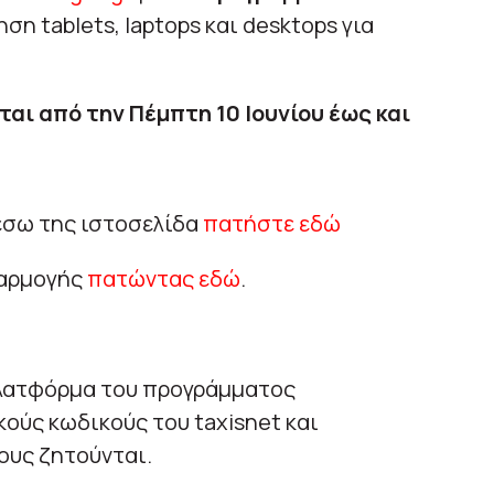
η tablets, laptops και desktops για
αι από την Πέμπτη 10 Ιουνίου έως και
έσω της ιστοσελίδα
πατήστε εδώ
φαρμογής
πατώντας εδώ
.
πλατφόρμα του προγράμματος
ύς κωδικούς του taxisnet και
ους ζητούνται.