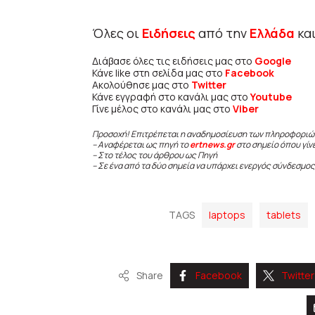
Όλες οι
Ειδήσεις
από την
Ελλάδα
κα
Διάβασε όλες τις ειδήσεις μας στο
Google
Κάνε like στη σελίδα μας στο
Facebook
Ακολούθησε μας στο
Twitter
Κάνε εγγραφή στο κανάλι μας στο
Youtube
Γίνε μέλος στο κανάλι μας στο
Viber
Προσοχή! Επιτρέπεται η αναδημοσίευση των πληροφοριώ
– Αναφέρεται ως πηγή το
ertnews.gr
στο σημείο όπου γίν
– Στο τέλος του άρθρου ως Πηγή
– Σε ένα από τα δύο σημεία να υπάρχει ενεργός σύνδεσμος
TAGS
laptops
tablets
Share
Facebook
Twitter