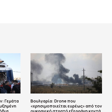
ν: Γεμάτα
Βουλγαρία: Drone που
Αυξημένη
«χρησιμοποιείται ευρέως» από τον
όδια
ουκρανικό στρατό εξερράγη κοντά