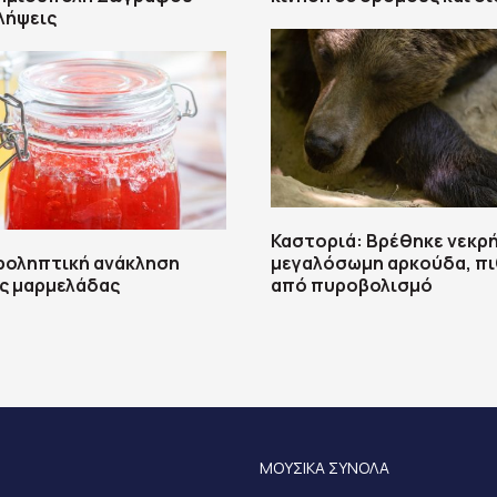
λήψεις
Καστοριά: Βρέθηκε νεκρ
ροληπτική ανάκληση
μεγαλόσωμη αρκούδα, π
ς μαρμελάδας
από πυροβολισμό
ΜΟΥΣΙΚΑ ΣΥΝΟΛΑ