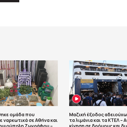
ηκε ομάδα που
Μαζική έξοδος αδειούχω
ε ναρκωτικά σε Αθήνα και
τα λιμάνια και τα ΚΤΕΛ – 
ημιούπολη Ζωγράφου –
κίνηση σε δρόμους και δι