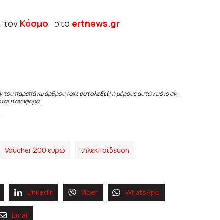
ι τον
Κόσμο
, στο
ertnews.gr
ν του παραπάνω άρθρου (
όχι αυτολεξεί
) ή μέρους αυτών μόνο αν:
εται η αναφορά.
Voucher 200 ευρώ
τηλεκπαίδευση
Linkedin
Viber
WhatsApp
Email