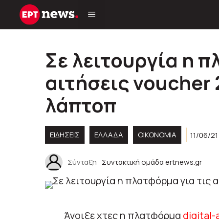
Μετάβαση
σε
περιεχόμενο
Σε λειτουργία η π
αιτήσεις voucher 
λάπτοπ
ΕΙΔΗΣΕΙΣ
ΕΛΛΑΔΑ
ΟΙΚΟΝΟΜΙΑ
11/06/21
Σύνταξη
Συντακτική ομάδα ertnews.gr
Άνοιξε χτες η πλατφόρμα
digital-