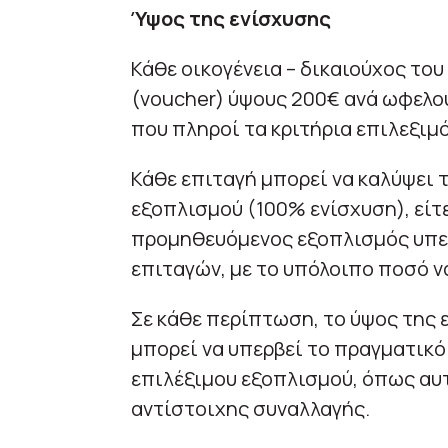
Ύψος της ενίσχυσης
Κάθε οικογένεια – δικαιούχος το
(voucher) ύψους 200€ ανά ωφελο
που πληροί τα κριτήρια επιλεξιμ
Κάθε επιταγή μπορεί να καλύψει 
εξοπλισμού (100% ενίσχυση), είτ
προμηθευόμενος εξοπλισμός υπερ
επιταγών, με το υπόλοιπο ποσό ν
Σε κάθε περίπτωση, το ύψος της
μπορεί να υπερβεί το πραγματικ
επιλέξιμου εξοπλισμού, όπως αυ
αντίστοιχης συναλλαγής.