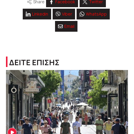
Share
Facebook
Twitter
Linkedin
Viber
WhatsApp
Email
ΔΕΙΤΕ ΕΠΙΣΗΣ