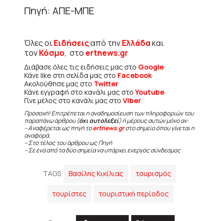
Πηγή: ΑΠΕ-ΜΠΕ
Όλες οι
Ειδήσεις
από την
Ελλάδα
και
τον
Κόσμο
, στο
ertnews.gr
Διάβασε όλες τις ειδήσεις μας στο
Google
Κάνε like στη σελίδα μας στο
Facebook
Ακολούθησε μας στο
Twitter
Κάνε εγγραφή στο κανάλι μας στο
Youtube
Γίνε μέλος στο κανάλι μας στο
Viber
Προσοχή! Επιτρέπεται η αναδημοσίευση των πληροφοριών του
παραπάνω άρθρου (
όχι αυτολεξεί
) ή μέρους αυτών μόνο αν:
– Αναφέρεται ως πηγή το
ertnews.gr
στο σημείο όπου γίνεται η
αναφορά.
– Στο τέλος του άρθρου ως Πηγή
– Σε ένα από τα δύο σημεία να υπάρχει ενεργός σύνδεσμος
TAGS
Βασίλης Κικίλιας
τουρισμός
τουρίστες
τουριστική περίοδος