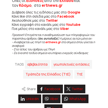
Όλες οι
Ειδήσεις
από την
Ελλάδα
και
τον
Κόσμο
, στο
ertnews.gr
Διάβασε όλες τις ειδήσεις μας στο
Google
Κάνε like στη σελίδα μας στο
Facebook
Ακολούθησε μας στο
Twitter
Κάνε εγγραφή στο κανάλι μας στο
Youtube
Γίνε μέλος στο κανάλι μας στο
Viber
Προσοχή! Επιτρέπεται η αναδημοσίευση των πληροφοριών του
παραπάνω άρθρου (
όχι αυτολεξεί
) ή μέρους αυτών μόνο αν:
– Αναφέρεται ως πηγή το
ertnews.gr
στο σημείο όπου γίνεται η
αναφορά.
– Στο τέλος του άρθρου ως Πηγή
– Σε ένα από τα δύο σημεία να υπάρχει ενεργός σύνδεσμος
TAGS
αβεβαιότητα
γεωπολιτικές εντάσεις
Τράπεζα της Ελλάδος (ΤτΕ)
ΤτΕ
Share
Facebook
Twitter
Linkedin
Viber
WhatsApp