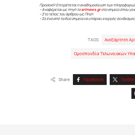
Προσοχή! Επιτρέπεται η αναδημοσίευση των πληροφοριώ
– Αναφέρεται ως πηγή το
ertnews.gr
στο σημείο όπου γίν
– Στο τέλος του άρθρου ως Πηγή
– Σε ένα από τα δύο σημεία να υπάρχει ενεργός σύνδεσμος
TAGS
Ανεξάρτητη Α
Ομοσπονδία Τελωνειακών Υπα
Share
Facebook
Twitter