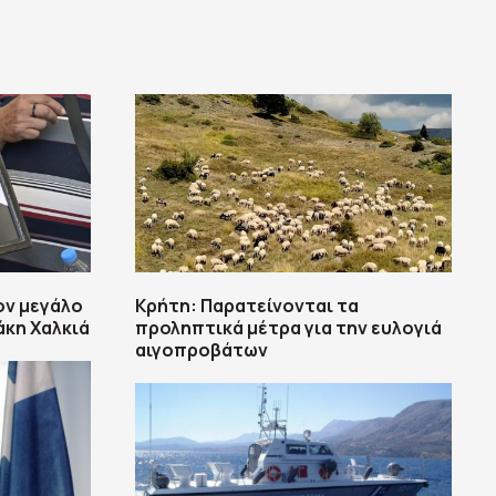
ον μεγάλο
Κρήτη: Παρατείνονται τα
άκη Χαλκιά
προληπτικά μέτρα για την ευλογιά
αιγοπροβάτων