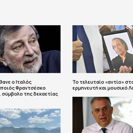
θανε ο Ιταλός
Το τελευταίο «αντίο» στ
ποιός Φραντσέσκο
ερμηνευτή και μουσικό Λ
, σύμβολο της δεκαετίας