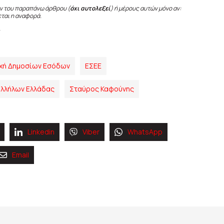
ν του παραπάνω άρθρου (
όχι αυτολεξεί
) ή μέρους αυτών μόνο αν:
εται η αναφορά.
ρχή Δημοσίων Εσόδων
ΕΣΕΕ
λλήλων Ελλάδας
Σταύρος Καφούνης
Linkedin
Viber
WhatsApp
Email