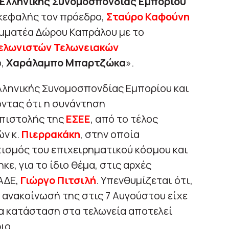
Ελληνικής Συνομοσπονδίας Εμπορίου
κεφαλής τον πρόεδρο,
Σταύρο Καφούνη
αμματέα Δώρου Καπράλου με το
ελωνιστών Τελωνειακών
ο,
Χαράλαμπο Μπαρτζώκα
».
λληνικής Συνομοσπονδίας Εμπορίου και
ντας ότι η συνάντηση
επιστολής της
ΕΣΕΕ
, από το τέλος
ών κ.
Πιερρακάκη
, στην οποία
ισμός του επιχειρηματικού κόσμου και
, για το ίδιο θέμα, στις αρχές
ΑΔΕ,
Γιώργο Πιτσιλή
. Υπενθυμίζεται ότι,
 ανακοίνωσή της στις 7 Αυγούστου είχε
 κατάσταση στα τελωνεία αποτελεί
ιο.