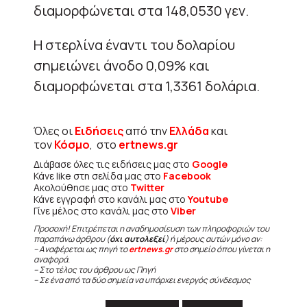
διαμορφώνεται στα 148,0530 γεν.
Η στερλίνα έναντι του δολαρίου
σημειώνει άνοδο 0,09% και
διαμορφώνεται στα 1,3361 δολάρια.
Όλες οι
Ειδήσεις
από την
Ελλάδα
και
τον
Κόσμο
, στο
ertnews.gr
Διάβασε όλες τις ειδήσεις μας στο
Google
Κάνε like στη σελίδα μας στο
Facebook
Ακολούθησε μας στο
Twitter
Κάνε εγγραφή στο κανάλι μας στο
Youtube
Γίνε μέλος στο κανάλι μας στο
Viber
Προσοχή! Επιτρέπεται η αναδημοσίευση των πληροφοριών του
παραπάνω άρθρου (
όχι αυτολεξεί
) ή μέρους αυτών μόνο αν:
– Αναφέρεται ως πηγή το
ertnews.gr
στο σημείο όπου γίνεται η
αναφορά.
– Στο τέλος του άρθρου ως Πηγή
– Σε ένα από τα δύο σημεία να υπάρχει ενεργός σύνδεσμος