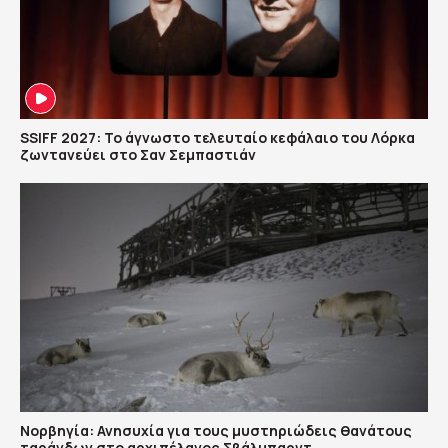
SSIFF 2027: Το άγνωστο τελευταίο κεφάλαιο του Λόρκα
ζωντανεύει στο Σαν Σεμπαστιάν
Νορβηγία: Ανησυχία για τους μυστηριώδεις θανάτους
ταράνδων στο αρχιπέλαγος Σβάλμπαρντ