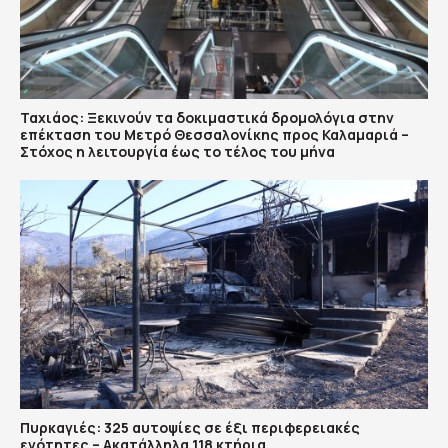
Ταχιάος: Ξεκινούν τα δοκιμαστικά δρομολόγια στην
επέκταση του Μετρό Θεσσαλονίκης προς Καλαμαριά –
Στόχος η λειτουργία έως το τέλος του μήνα
Πυρκαγιές: 325 αυτοψίες σε έξι περιφερειακές
ενότητες – Ακατάλληλα 118 κτήρια