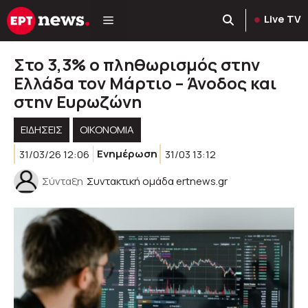
Μετάβαση
Live TV
σε
περιεχόμενο
Στο 3,3% ο πληθωρισμός στην
Ελλάδα τον Μάρτιο – Άνοδος και
στην Ευρωζώνη
ΕΙΔΗΣΕΙΣ
ΟΙΚΟΝΟΜΙΑ
31/03/26 12:06
Ενημέρωση
31/03 13:12
Σύνταξη
Συντακτική ομάδα ertnews.gr