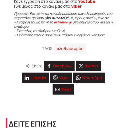
Κάνε εγγραφή στο κανάλι μας στο
Youtube
Γίνε μέλος στο κανάλι μας στο
Viber
Προσοχή! Επιτρέπεται η αναδημοσίευση των πληροφοριών του
παραπάνω άρθρου (
όχι αυτολεξεί
) ή μέρους αυτών μόνο αν:
– Αναφέρεται ως πηγή το
ertnews.gr
στο σημείο όπου γίνεται η
αναφορά.
– Στο τέλος του άρθρου ως Πηγή
– Σε ένα από τα δύο σημεία να υπάρχει ενεργός σύνδεσμος
TAGS
πληθωρισμός
Share
Facebook
Twitter
Linkedin
Viber
WhatsApp
Email
ΔΕΙΤΕ ΕΠΙΣΗΣ