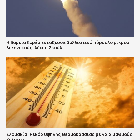
Η Βόρεια Κορέα εκτόξευσε βαλλιστικό πύραυλο μικρού
βεληνεκούς, λέει η Σεούλ
Σλοβακία: Ρεκόρ υψηλής θερμοκρασίας με 42,2 βαθμούς
Κελσίου