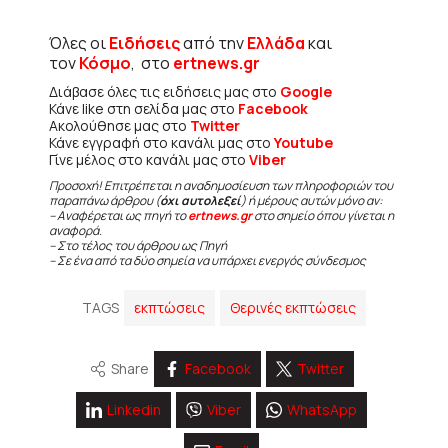
Όλες οι
Ειδήσεις
από την
Ελλάδα
και
τον
Κόσμο
, στο
ertnews.gr
Διάβασε όλες τις ειδήσεις μας στο
Google
Κάνε like στη σελίδα μας στο
Facebook
Ακολούθησε μας στο
Twitter
Κάνε εγγραφή στο κανάλι μας στο
Youtube
Γίνε μέλος στο κανάλι μας στο
Viber
Προσοχή! Επιτρέπεται η αναδημοσίευση των πληροφοριών του
παραπάνω άρθρου (
όχι αυτολεξεί
) ή μέρους αυτών μόνο αν:
– Αναφέρεται ως πηγή το
ertnews.gr
στο σημείο όπου γίνεται η
αναφορά.
– Στο τέλος του άρθρου ως Πηγή
– Σε ένα από τα δύο σημεία να υπάρχει ενεργός σύνδεσμος
TAGS
εκπτώσεις
Θερινές εκπτώσεις
Share
Facebook
Twitter
Linkedin
Viber
WhatsApp